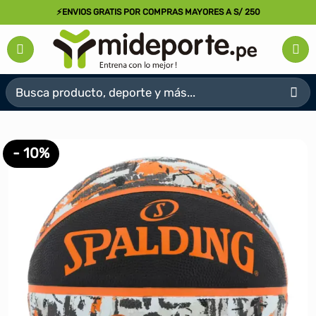
Saltar
⚡ENVIOS GRATIS POR COMPRAS MAYORES A S/ 250
al
contenido
Buscar
por:
- 10%