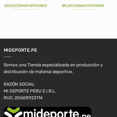
precio
precio
precio
precio
original
actual
original
actual
SELECCIONAR OPCIONES
SELECCIONAR OPCIONES
era:
es:
era:
es:
S/390.00.
S/349.90.
S/100.00.
S/89.90.
Este
Este
producto
producto
tiene
tiene
múltiples
múltiples
variantes.
variantes.
Las
Las
opciones
opciones
MIDEPORTE.PE
se
se
pueden
pueden
elegir
elegir
Somos una Tienda especializada en producción y
en
en
distribución de material deportivo.
la
la
página
página
RAZÓN SOCIAL:
de
de
MI DEPORTE PERU E.I.R.L.
producto
producto
RUC: 20608922114