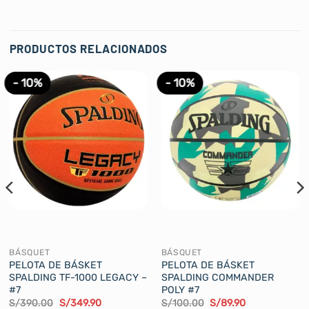
PRODUCTOS RELACIONADOS
- 10%
- 10%
BÁSQUET
BÁSQUET
PELOTA DE BÁSKET
PELOTA DE BÁSKET
SPALDING TF-1000 LEGACY –
SPALDING COMMANDER
#7
POLY #7
El
El
El
El
S/
390.00
S/
349.90
S/
100.00
S/
89.90