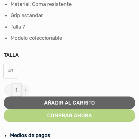
era:
es:
Material: Goma resistente
S/100.00.
S/89.90.
Grip estándar
Talla 7
Modelo coleccionable
TALLA
#7
PELOTA DE BÁSKET SPALDING GRAFFITI NARANJA - #7 
AÑADIR AL CARRITO
COMPRAR AHORA
Medios de pagos