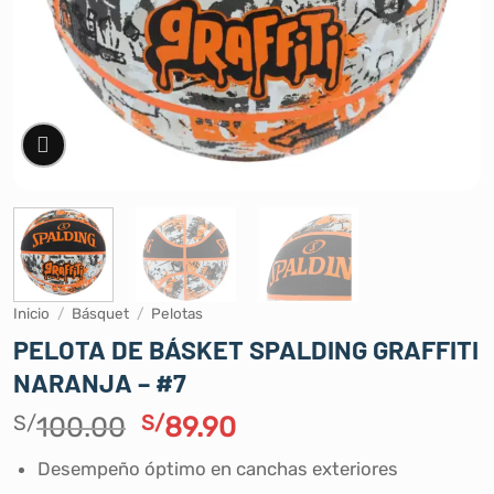
Inicio
/
Básquet
/
Pelotas
PELOTA DE BÁSKET SPALDING GRAFFITI
NARANJA – #7
El
El
S/
100.00
S/
89.90
precio
precio
Desempeño óptimo en canchas exteriores
original
actual