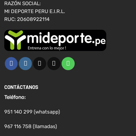
página
página
RAZÓN SOCIAL:
de
de
MI DEPORTE PERU E.I.R.L.
producto
producto
RUC: 20608922114
CONTÁCTANOS
Teléfono:
951 140 299 (whatsapp)
967 116 758 (llamadas)