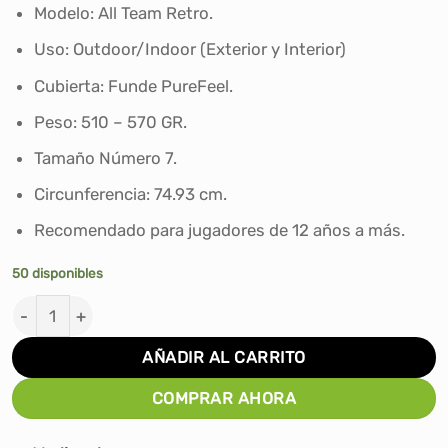
era:
es:
Modelo: All Team Retro.
S/199.90.
S/135.00.
Uso: Outdoor/Indoor (Exterior y Interior)
Cubierta: Funde PureFeel.
Peso: 510 – 570 GR.
Tamaño Número 7.
Circunferencia: 74.93 cm.
Recomendado para jugadores de 12 años a más.
50 disponibles
PELOTA DE BASKET WILSON NBA ALL TEAM RETRO #7 ca
AÑADIR AL CARRITO
COMPRAR AHORA