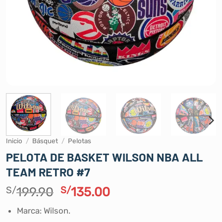
Inicio
/
Básquet
/
Pelotas
PELOTA DE BASKET WILSON NBA ALL
TEAM RETRO #7
El
El
S/
199.90
S/
135.00
precio
precio
Marca: Wilson.
original
actual