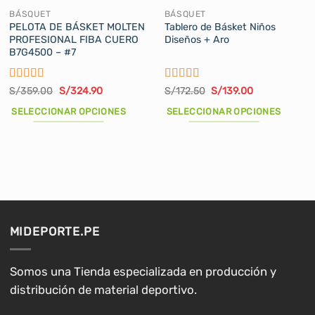
BÁSQUET
BÁSQUET
PELOTA DE BÁSKET MOLTEN
Tablero de Básket Niños
PROFESIONAL FIBA CUERO
Diseños + Aro
B7G4500 – #7
Valorado
Valorado
El
El
El
El
S/
359.00
S/
324.90
S/
172.50
S/
139.00
precio
precio
precio
precio
con
5
de 5
con
5
de 5
original
actual
original
actual
SELECCIONAR OPCIONES
SELECCIONAR OPCIONES
era:
es:
era:
es:
S/359.00.
S/324.90.
S/172.50.
S/139.00.
Este
Este
producto
producto
tiene
tiene
múltiples
múltiples
variantes.
variantes.
Las
Las
opciones
opciones
MIDEPORTE.PE
se
se
pueden
pueden
elegir
elegir
Somos una Tienda especializada en producción y
en
en
distribución de material deportivo.
la
la