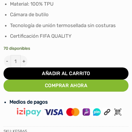
era:
es:
Material: 100% TPU
S/139.90.
S/129.00.
Cámara de butilo
Tecnología de unión termosellada sin costuras
Certificación FIFA QUALITY
70 disponibles
PELOTA DE FUTBOL ADIDAS CONEXT 26 LEAGUE FIFA QU
AÑADIR AL CARRITO
COMPRAR AHORA
Medios de pagos
SKU:
KE5865