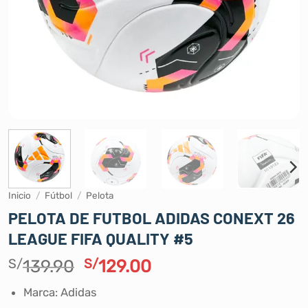
Inicio
/
Fútbol
/
Pelota
PELOTA DE FUTBOL ADIDAS CONEXT 26
LEAGUE FIFA QUALITY #5
El
El
S/
139.90
S/
129.00
precio
precio
Marca: Adidas
original
actual