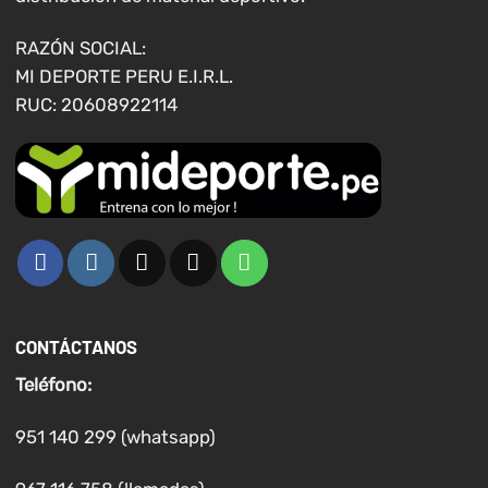
la
la
página
página
RAZÓN SOCIAL:
de
de
MI DEPORTE PERU E.I.R.L.
producto
producto
RUC: 20608922114
CONTÁCTANOS
Teléfono:
951 140 299 (whatsapp)