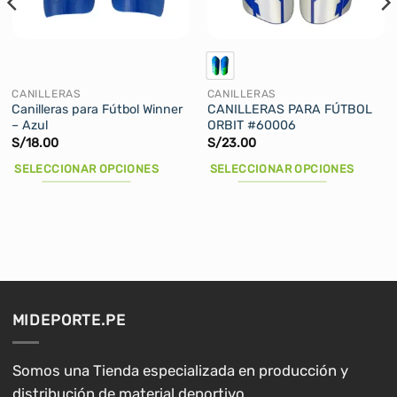
CANILLERAS
CANILLERAS
Canilleras para Fútbol Winner
CANILLERAS PARA FÚTBOL
– Azul
ORBIT #60006
S/
18.00
S/
23.00
SELECCIONAR OPCIONES
SELECCIONAR OPCIONES
Este
Este
producto
producto
tiene
tiene
múltiples
múltiples
variantes.
variantes.
Las
Las
opciones
opciones
MIDEPORTE.PE
se
se
pueden
pueden
elegir
elegir
Somos una Tienda especializada en producción y
en
en
distribución de material deportivo.