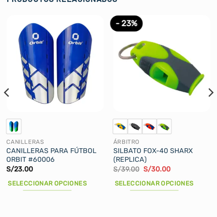
- 23%
CANILLERAS
ÁRBITRO
CANILLERAS PARA FÚTBOL
SILBATO FOX-40 SHARX
ORBIT #60006
(REPLICA)
El
El
S/
23.00
S/
39.00
S/
30.00
precio
precio
original
actual
SELECCIONAR OPCIONES
SELECCIONAR OPCIONES
era:
es:
S/39.00.
S/30.00.
Este
Este
producto
producto