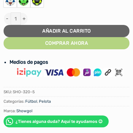
PELOTA DE FÚTBOL SHOWGOL FT CUERO PU VULCANIZA
AÑADIR AL CARRITO
COMPRAR AHORA
Medios de pagos
SKU:
SHO-320-5
Categorías:
Fútbol
,
Pelota
Marca:
Showgol
¿Tienes alguna duda? Aquí te ayudamos 😉