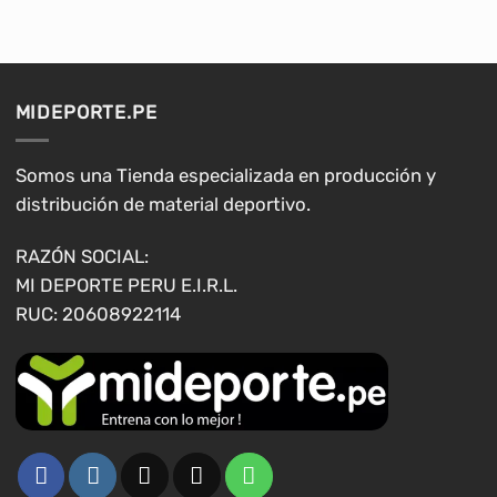
tiene
tiene
múltiples
múltiples
variantes.
variantes.
Las
Las
opciones
opciones
MIDEPORTE.PE
se
se
pueden
pueden
elegir
elegir
Somos una Tienda especializada en producción y
en
en
distribución de material deportivo.
la
la
página
página
RAZÓN SOCIAL:
de
de
MI DEPORTE PERU E.I.R.L.
producto
producto
RUC: 20608922114