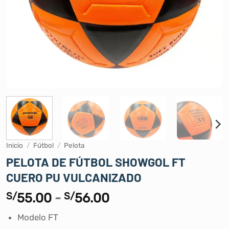
Inicio
/
Fútbol
/
Pelota
PELOTA DE FÚTBOL SHOWGOL FT
CUERO PU VULCANIZADO
Rango
S/
55.00
-
S/
56.00
de
Modelo FT
precios: