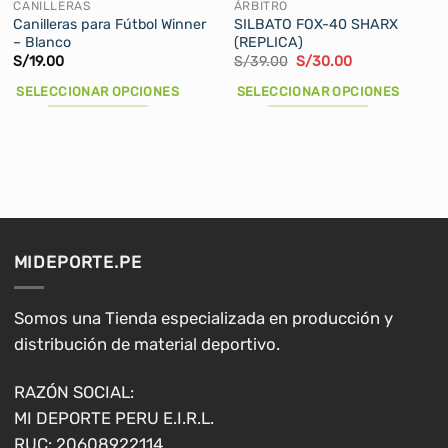
CANILLERAS
ÁRBITRO
Canilleras para Fútbol Winner
SILBATO FOX-40 SHARX
– Blanco
(REPLICA)
El
El
S/
19.00
S/
39.00
S/
30.00
precio
precio
original
actual
SELECCIONAR OPCIONES
SELECCIONAR OPCIONES
era:
es:
S/39.00.
S/30.00.
Este
Este
producto
producto
tiene
tiene
múltiples
múltiples
variantes.
variantes.
Las
Las
opciones
opciones
MIDEPORTE.PE
se
se
pueden
pueden
elegir
elegir
Somos una Tienda especializada en producción y
en
en
distribución de material deportivo.
la
la
página
página
RAZÓN SOCIAL:
de
de
MI DEPORTE PERU E.I.R.L.
producto
producto
RUC: 20608922114