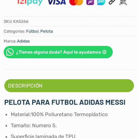
SKU:
KA5266
Categorías:
Fútbol
,
Pelota
Marca:
Adidas
¿Tienes alguna duda? Aquí te ayudamos 😉
DESCRIPCIÓN
PELOTA PARA FUTBOL ADIDAS MESSI
Material:100% Poliuretano Termoplástico
Tamaño: Numero 5.
Superficie laminada de TPU