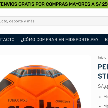
⚡ENVIOS GRATIS POR COMPRAS MAYORES A S/ 25
NTACTO
¿CÓMO COMPRAR EN MIDEPORTE.PE?
B
Inicio
PE
ST
S/
7
Ma
Mo