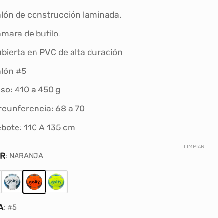
S/70.50.
S/49.00.
lón de construcción laminada.
mara de butilo.
bierta en PVC de alta duración
lón #5
so: 410 a 450 g
rcunferencia: 68 a 70
bote: 110 A 135 cm
LIMPIAR
OR
:
NARANJA
A
:
#5