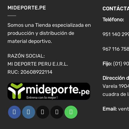
CONTÁCT
MIDEPORTE.PE
Teléfono:
Somos una Tienda especializada en
producción y distribución de
951 140 29
material deportivo.
967 116 758
RAZÓN SOCIAL:
Fijo:
(01) 9
MI DEPORTE PERU E.I.R.L.
RUC: 20608922114
Dirección d
Varela 190
cuadra de l
Email:
vent