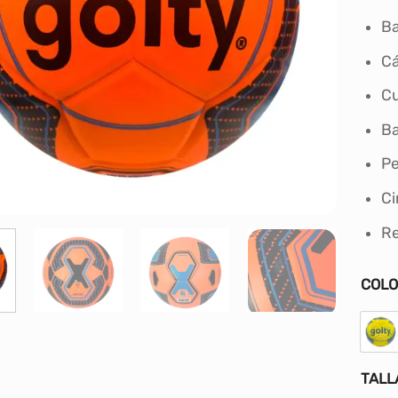
Ba
Cá
Cu
Ba
Pe
Ci
Re
COL
TALL