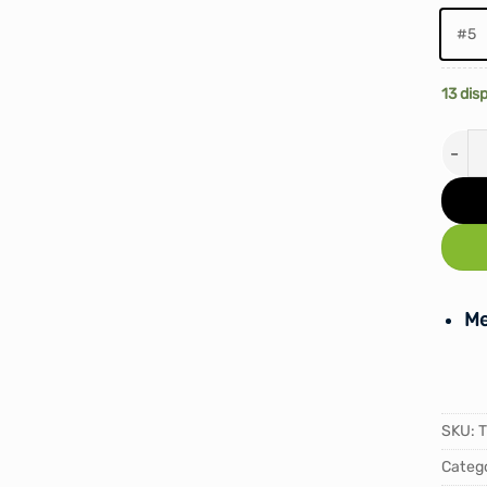
#5
13 dis
PELO
Me
SKU:
T
Catego