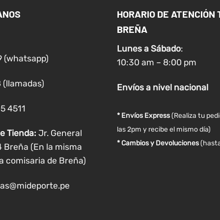
Las
Las
ANOS
HORARIO DE ATENCIÓN 
opciones
opciones
BREÑA
se
se
pueden
pueden
Lunes a
Sábado
:
elegir
elegir
9 (whatsapp)
10:30 am – 8:00 pm
en
en
la
la
 (llamadas)
Envíos
a nivel
nacional
página
página
de
de
05 4511
producto
producto
* Envíos Express
(Realiza tu ped
las 2pm y recibe el mismo día)
e Tienda:
Jr. General
* Cambios y Devoluciones
(hasta
4 Breña (En la misma
a comisaria de Breña)
as@mideporte.pe