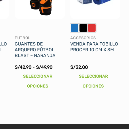
FÚTBOL
ACCESORIOS
LLO
GUANTES DE
VENDA PARA TOBILLO
M
ARQUERO FÚTBOL
PROCER 10 CM X 3M
BLAST – NARANJA
Rango
S/
42.90
-
S/
49.90
S/
32.00
de
precios:
SELECCIONAR
SELECCIONAR
desde
S/42.90
OPCIONES
OPCIONES
hasta
S/49.90
Este
Este
producto
producto
tiene
tiene
múltiples
múltiples
variantes.
variantes.