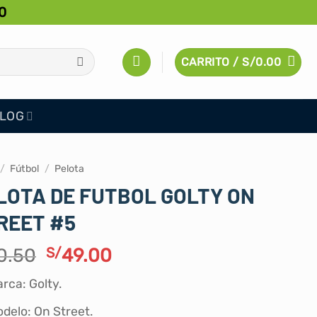
0
CARRITO /
S/
0.00
LOG
/
Fútbol
/
Pelota
LOTA DE FUTBOL GOLTY ON
REET #5
El
El
0.50
S/
49.00
precio
precio
rca: Golty.
original
actual
era:
es:
delo: On Street.