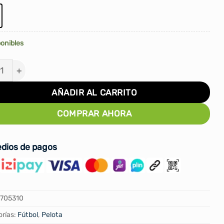
ponibles
TA DE FUTBOL GOLTY ON STREET #5 cantidad
AÑADIR AL CARRITO
COMPRAR AHORA
dios de pagos
705310
rías:
Fútbol
,
Pelota