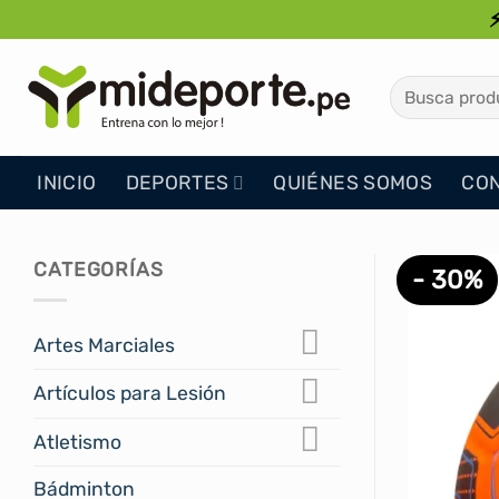
Saltar
al
contenido
Buscar
por:
INICIO
DEPORTES
QUIÉNES SOMOS
CO
CATEGORÍAS
- 30%
Artes Marciales
Artículos para Lesión
Atletismo
Bádminton