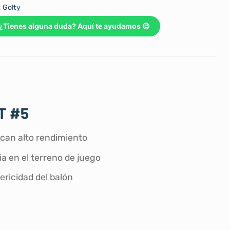
:
Golty
¿Tienes alguna duda? Aquí te ayudamos 😉
T #5
scan alto rendimiento
a en el terreno de juego
ericidad del balón