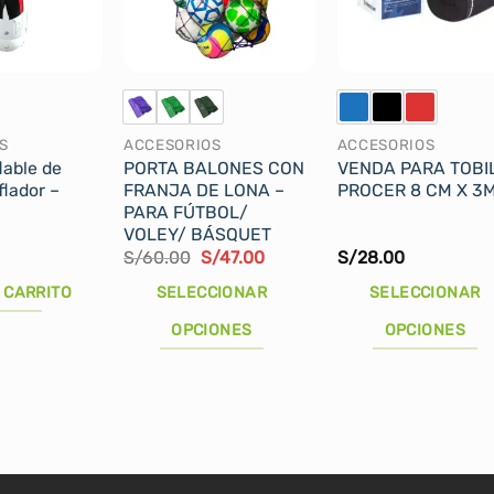
S
ACCESORIOS
ACCESORIOS
lable de
PORTA BALONES CON
VENDA PARA TOBI
flador –
FRANJA DE LONA –
PROCER 8 CM X 3
PARA FÚTBOL/
VOLEY/ BÁSQUET
El
El
S/
60.00
S/
47.00
S/
28.00
precio
precio
original
actual
 CARRITO
SELECCIONAR
SELECCIONAR
era:
es:
S/60.00.
S/47.00.
OPCIONES
OPCIONES
Este
Este
producto
producto
tiene
tiene
múltiples
múltiples
variantes.
variantes.