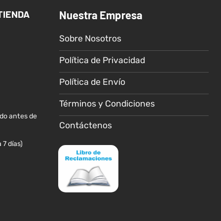
Las
Las
TIENDA
Nuestra Empresa
opciones
opciones
se
se
Sobre Nosotros
pueden
pueden
elegir
elegir
Política de Privacidad
en
en
la
la
Política de Envío
página
página
de
de
Términos y Condiciones
producto
producto
ido antes de
Contáctenos
 7 días)