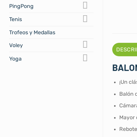
PingPong
Tenis
Trofeos y Medallas
Voley
DESCRI
Yoga
BALON
¡Un cl
Balón 
Cámara 
Mayor d
Rebote