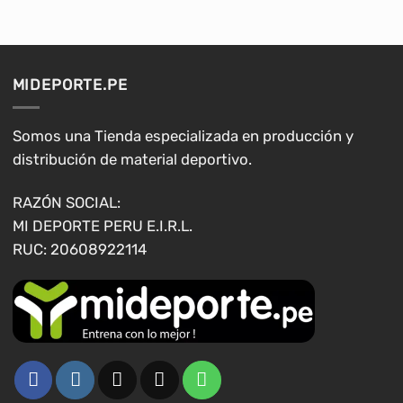
múltiples
múltiples
variantes.
variantes.
Las
Las
opciones
opciones
MIDEPORTE.PE
se
se
pueden
pueden
elegir
elegir
Somos una Tienda especializada en producción y
en
en
distribución de material deportivo.
la
la
página
página
RAZÓN SOCIAL:
de
de
MI DEPORTE PERU E.I.R.L.
producto
producto
RUC: 20608922114