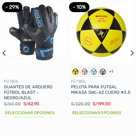
- 29%
- 10%
+1
FÚTBOL
FÚTBOL
GUANTES DE ARQUERO
PELOTA PARA FUTSAL
FÚTBOL BLAST –
MIKASA SWL-62 CUERO #3.5
NEGRO/AZUL
El
El
El
El
S/
60.00
S/
42.90
S/
220.00
S/
199.00
precio
precio
precio
precio
original
actual
original
actual
SELECCIONAR OPCIONES
SELECCIONAR OPCIONES
era:
es:
era:
es:
S/60.00.
S/42.90.
S/220.00.
S/199.00.
Este
Este
producto
producto
tiene
tiene