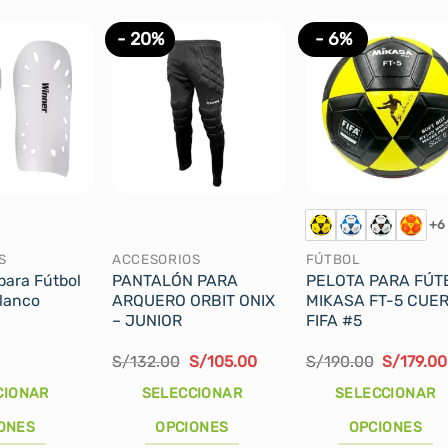
- 20%
- 6%
+6
S
ACCESORIOS
FÚTBOL
para Fútbol
PANTALÓN PARA
PELOTA PARA FÚT
lanco
ARQUERO ORBIT ONIX
MIKASA FT-5 CUE
– JUNIOR
FIFA #5
El
El
El
S/
132.00
S/
105.00
S/
190.00
S/
179.00
precio
precio
precio
original
actual
original
CIONAR
SELECCIONAR
SELECCIONAR
era:
es:
era:
S/132.00.
S/105.00.
S/190.00
ONES
OPCIONES
OPCIONES