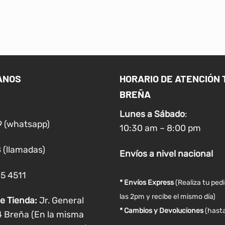
Este
Este
producto
producto
tiene
tiene
múltiples
múltiples
variantes.
variantes.
Las
Las
ANOS
HORARIO DE ATENCIÓN 
opciones
opciones
BREÑA
se
se
pueden
pueden
Lunes a
Sábado
:
elegir
elegir
9 (whatsapp)
10:30 am – 8:00 pm
en
en
la
la
 (llamadas)
Envíos
a nivel
nacional
página
página
de
de
05 4511
producto
producto
* Envíos Express
(Realiza tu ped
las 2pm y recibe el mismo día)
e Tienda:
Jr. General
* Cambios y Devoluciones
(hasta
4 Breña (En la misma