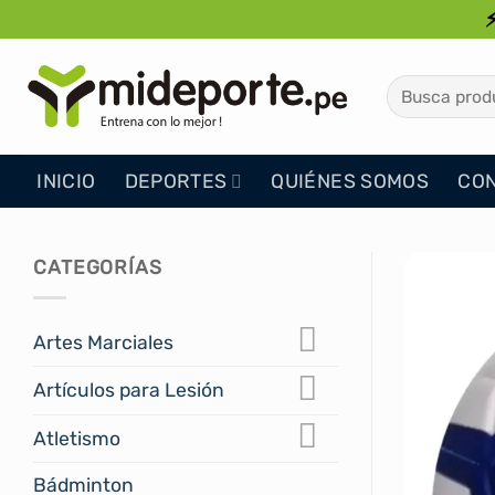
Saltar
al
contenido
Buscar
por:
INICIO
DEPORTES
QUIÉNES SOMOS
CO
CATEGORÍAS
Artes Marciales
Artículos para Lesión
Atletismo
Bádminton