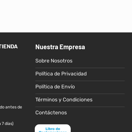
Este
Este
producto
producto
tiene
tiene
múltiples
múltiples
variantes.
variantes.
Las
Las
TIENDA
Nuestra Empresa
opciones
opciones
se
se
Sobre Nosotros
pueden
pueden
elegir
elegir
Política de Privacidad
en
en
la
la
Política de Envío
página
página
de
de
Términos y Condiciones
producto
producto
ido antes de
Contáctenos
 7 días)