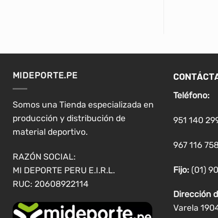
Este
producto
tiene
múltiples
variantes.
Las
CONTÁCT
MIDEPORTE.PE
opciones
se
Teléfono:
pueden
Somos una Tienda especializada en
elegir
producción y distribución de
951 140 29
en
material deportivo.
la
967 116 758
página
RAZÓN SOCIAL:
de
Fijo:
(01) 9
MI DEPORTE PERU E.I.R.L.
producto
RUC: 20608922114
Dirección d
Varela 190