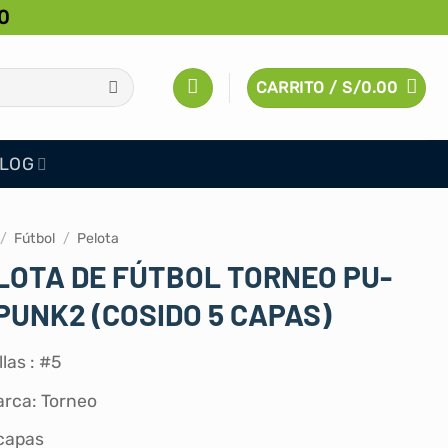
0
CARRITO /
S/
0.00
LOG
/
Fútbol
/
Pelota
LOTA DE FÚTBOL TORNEO PU-
PUNK2 (COSIDO 5 CAPAS)
llas : #5
rca: Torneo
capas