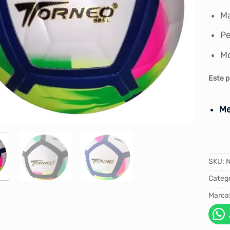
Ma
Pe
M
Este p
Me
SKU:
Catego
Marca