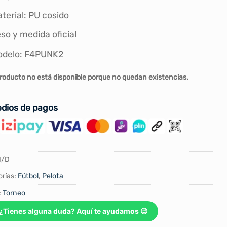
terial: PU cosido
so y medida oficial
odelo: F4PUNK2
roducto no está disponible porque no quedan existencias.
dios de pagos
N/D
rías:
Fútbol
,
Pelota
:
Torneo
¿Tienes alguna duda? Aquí te ayudamos 😉