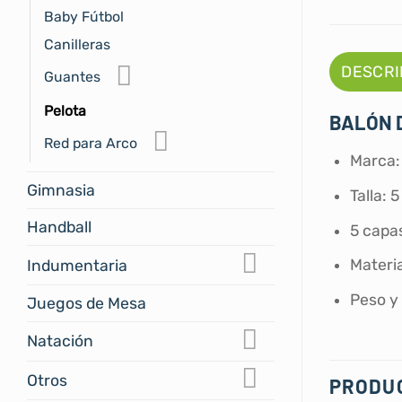
Baby Fútbol
Canilleras
DESCRI
Guantes
Pelota
BALÓN 
Red para Arco
Marca:
Gimnasia
Talla: 5
Handball
5 capa
Materi
Indumentaria
Peso y 
Juegos de Mesa
Natación
Otros
PRODU