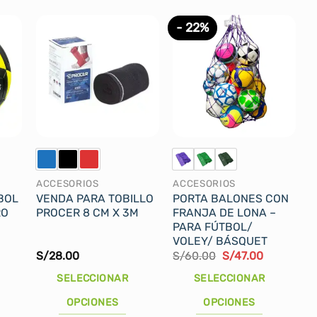
- 22%
ACCESORIOS
ACCESORIOS
BOL
VENDA PARA TOBILLO
PORTA BALONES CON
RO
PROCER 8 CM X 3M
FRANJA DE LONA –
PARA FÚTBOL/
VOLEY/ BÁSQUET
El
El
El
S/
28.00
S/
60.00
S/
47.00
precio
precio
precio
actual
original
actual
SELECCIONAR
SELECCIONAR
es:
era:
es:
.
S/179.00.
S/60.00.
S/47.00.
OPCIONES
OPCIONES