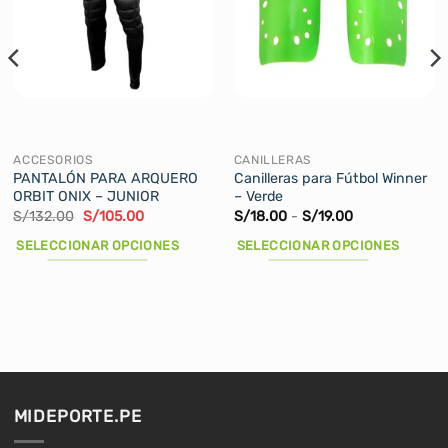
ACCESORIOS
CANILLERAS
PANTALÓN PARA ARQUERO
Canilleras para Fútbol Winner
ORBIT ONIX – JUNIOR
– Verde
El
El
Rango
S/
132.00
S/
105.00
S/
18.00
-
S/
19.00
precio
precio
de
original
actual
precios:
SELECCIONAR OPCIONES
SELECCIONAR OPCIONES
era:
es:
desde
S/132.00.
S/105.00.
S/18.00
Este
Este
hasta
producto
producto
S/19.00
tiene
tiene
múltiples
múltiples
variantes.
variantes.
Las
Las
opciones
opciones
MIDEPORTE.PE
se
se
pueden
pueden