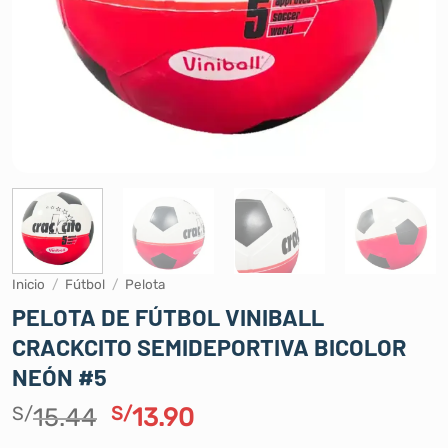
Inicio
/
Fútbol
/
Pelota
PELOTA DE FÚTBOL VINIBALL
CRACKCITO SEMIDEPORTIVA BICOLOR
NEÓN #5
El
El
S/
15.44
S/
13.90
precio
precio