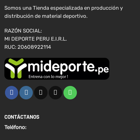
elegir
elegir
Somos una Tienda especializada en producción y
en
en
distribución de material deportivo.
la
la
página
página
RAZÓN SOCIAL:
de
de
MI DEPORTE PERU E.I.R.L.
producto
producto
RUC: 20608922114
CONTÁCTANOS
Teléfono: