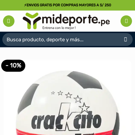
Saltar
⚡ENVIOS GRATIS POR COMPRAS MAYORES A S/ 250
al
contenido
Buscar
por:
- 10%