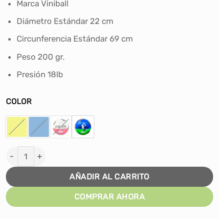
Marca Viniball
original
actual
era:
es:
Diámetro Estándar 22 cm
S/15.44.
S/13.90.
Circunferencia Estándar 69 cm
Peso 200 gr.
Presión 18lb
COLOR
PELOTA DE FÚTBOL VINIBALL CRACKCITO SEMIDEPORTI
AÑADIR AL CARRITO
COMPRAR AHORA