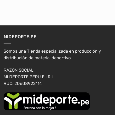
producto
producto
tiene
tiene
múltiples
múltiples
variantes.
variantes.
Las
Las
opciones
opciones
MIDEPORTE.PE
se
se
pueden
pueden
elegir
elegir
Somos una Tienda especializada en producción y
en
en
distribución de material deportivo.
la
la
página
página
RAZÓN SOCIAL:
de
de
MI DEPORTE PERU E.I.R.L.
producto
producto
RUC: 20608922114