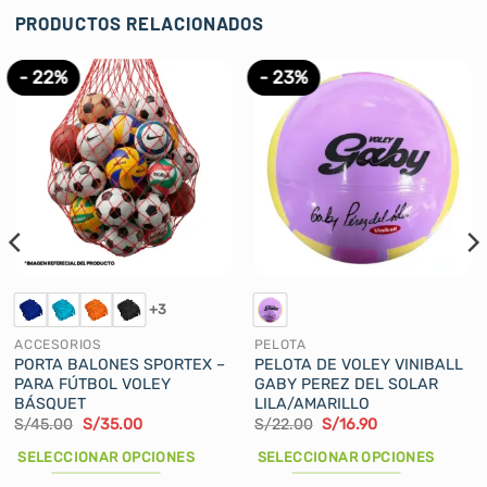
PRODUCTOS RELACIONADOS
- 22%
- 23%
+3
ACCESORIOS
PELOTA
PORTA BALONES SPORTEX –
PELOTA DE VOLEY VINIBALL
PARA FÚTBOL VOLEY
GABY PEREZ DEL SOLAR
BÁSQUET
LILA/AMARILLO
El
El
El
El
S/
45.00
S/
35.00
S/
22.00
S/
16.90
precio
precio
precio
precio
original
actual
original
actual
SELECCIONAR OPCIONES
SELECCIONAR OPCIONES
era:
es:
era:
es:
S/45.00.
S/35.00.
S/22.00.
S/16.90.
Este
Este