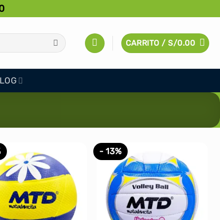
0
CARRITO /
S/
0.00
LOG
%
- 13%