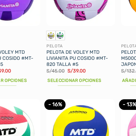
se
se
pueden
puede
elegir
elegir
en
en
la
la
página
página
PELOTA
PELOT
de
de
VOLEY MTD
PELOTA DE VOLEY MTD
PELOT
producto
produ
PU COSIDO #MT-
LIVIANITA PU COSIDO #MT-
M5000
#5
820 TALLA #5
JAPON
El
El
El
39.00
S/
45.00
S/
39.00
S/
132
cio
precio
precio
precio
ginal
actual
original
actual
R OPCIONES
SELECCIONAR OPCIONES
AÑADI
:
es:
era:
es:
5.00.
S/39.00.
S/45.00.
S/39.00.
Este
producto
- 16%
- 13
tiene
múltiples
variantes.
Las
opciones