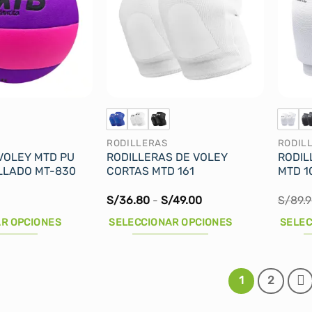
Las
Las
opciones
opcio
se
se
pueden
puede
elegir
elegir
en
en
la
la
página
página
RODILLERAS
RODIL
de
de
VOLEY MTD PU
RODILLERAS DE VOLEY
RODIL
producto
produ
LLADO MT-830
CORTAS MTD 161
MTD 1
Rango
S/
36.80
-
S/
49.00
S/
89.
de
precios:
R OPCIONES
SELECCIONAR OPCIONES
SELEC
desde
S/36.80
Este
Este
hasta
producto
produ
S/49.00
tiene
tiene
1
2
múltiples
múltip