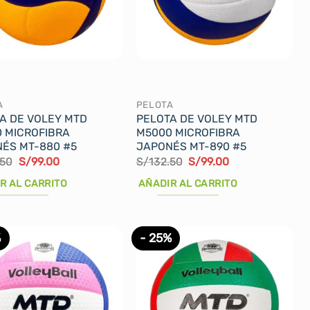
se
n
pueden
elegir
en
la
página
A
PELOTA
de
A DE VOLEY MTD
PELOTA DE VOLEY MTD
cto
producto
 MICROFIBRA
M5000 MICROFIBRA
ÉS MT-880 #5
JAPONÉS MT-890 #5
El
El
El
El
.50
S/
99.00
S/
132.50
S/
99.00
precio
precio
precio
precio
original
actual
original
actual
R AL CARRITO
AÑADIR AL CARRITO
era:
es:
era:
es:
S/132.50.
S/99.00.
S/132.50.
S/99.00.
%
- 25%