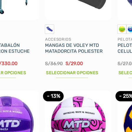
ACCESORIOS
PELOT
TABALÓN
MANGAS DE VOLEY MTD
PELOT
CON ESTUCHE
MATADORCITA POLIESTER
CELUL
l
El
El
El
/
330.00
S/
36.90
S/
29.00
S/
27.
recio
precio
precio
precio
iginal
actual
original
actual
R OPCIONES
SELECCIONAR OPCIONES
SELEC
ra:
es:
era:
es:
/365.00.
S/330.00.
S/36.90.
S/29.00.
Este
Este
producto
produ
- 13%
- 25
tiene
tiene
múltiples
múltip
variantes.
varian
Las
Las
opciones
opcio