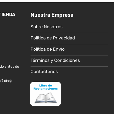
tes.
nes
TIENDA
Nuestra Empresa
n
Sobre Nosotros
Política de Privacidad
Política de Envío
Términos y Condiciones
cto
ido antes de
Contáctenos
 7 días)