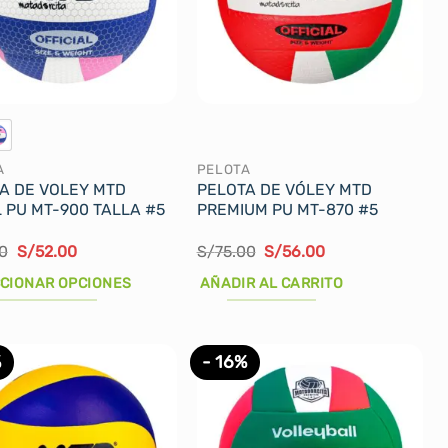
A
PELOTA
A DE VOLEY MTD
PELOTA DE VÓLEY MTD
 PU MT-900 TALLA #5
PREMIUM PU MT-870 #5
El
El
El
El
0
S/
52.00
S/
75.00
S/
56.00
precio
precio
precio
precio
original
actual
original
actual
CIONAR OPCIONES
AÑADIR AL CARRITO
era:
es:
era:
es:
S/59.90.
S/52.00.
S/75.00.
S/56.00.
cto
%
- 16%
les
tes.