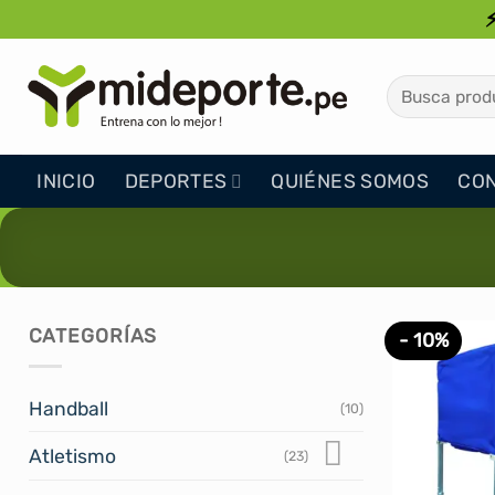
Saltar
al
contenido
Buscar
por:
INICIO
DEPORTES
QUIÉNES SOMOS
CO
CATEGORÍAS
- 10%
Handball
(10)
Atletismo
(23)