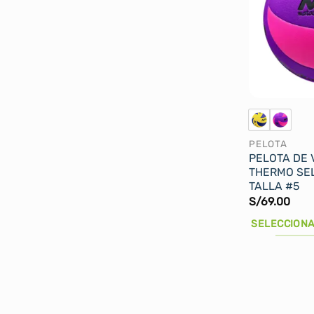
Las
opciones
se
pueden
elegir
en
la
página
PELOTA
de
PELOTA DE 
producto
THERMO SE
TALLA #5
S/
69.00
SELECCIONA
Este
producto
tiene
múltiples