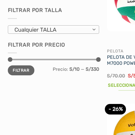
se
FILTRAR POR TALLA
pueden
elegir
Cualquier TALLA
en
la
página
FILTRAR POR PRECIO
PELOTA
de
PELOTA DE 
producto
M7000 POWE
Precio
Precio
Precio:
S/10
—
S/330
FILTRAR
mínimo
máximo
El
S/
70.00
S/
pre
ori
SELECCIONA
era
S/7
Este
producto
- 26%
tiene
múltiples
variantes.
Las