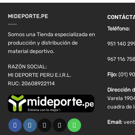
variantes.
Las
opciones
CONTÁCT
MIDEPORTE.PE
se
Teléfono:
pueden
Somos una Tienda especializada en
elegir
producción y distribución de
951 140 29
en
material deportivo.
la
967 116 758
página
RAZÓN SOCIAL:
de
Fijo:
(01) 9
MI DEPORTE PERU E.I.R.L.
producto
RUC: 20608922114
Dirección d
Varela 190
cuadra de l
Email:
vent