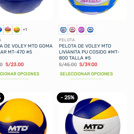
+1
A
PELOTA
A DE VOLEY MTD GOMA
PELOTA DE VOLEY MTD
AR MT-470 #5
LIVIANITA PU COSIDO #MT-
800 TALLA #5
El
El
El
El
00
S/
23.00
S/
45.00
S/
39.00
precio
precio
precio
precio
original
actual
original
actual
CIONAR OPCIONES
SELECCIONAR OPCIONES
era:
es:
era:
es:
S/27.00.
S/23.00.
S/45.00.
S/39.00.
Este
cto
producto
%
- 25%
tiene
les
múltiples
tes.
variantes.
Las
nes
opciones