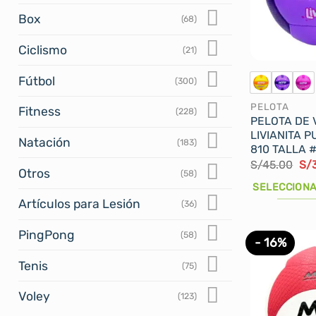
se
Box
(68)
pueden
elegir
Ciclismo
(21)
en
la
Fútbol
(300)
página
PELOTA
de
Fitness
(228)
PELOTA DE 
producto
LIVIANITA 
Natación
(183)
810 TALLA 
El
S/
45.00
S/
Otros
(58)
pre
ori
SELECCIONA
era
Artículos para Lesión
(36)
S/4
Este
producto
PingPong
(58)
- 16%
tiene
múltiples
Tenis
(75)
variantes.
Voley
Las
(123)
opciones