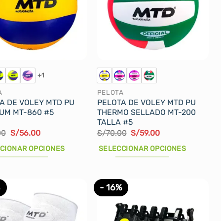
nes
n
+1
A
PELOTA
A DE VOLEY MTD PU
PELOTA DE VOLEY MTD PU
cto
UM MT-860 #5
THERMO SELLADO MT-200
TALLA #5
El
El
El
El
00
S/
56.00
S/
70.00
S/
59.00
precio
precio
precio
precio
original
actual
original
actual
CIONAR OPCIONES
SELECCIONAR OPCIONES
era:
es:
era:
es:
S/66.00.
S/56.00.
S/70.00.
S/59.00.
Este
cto
producto
%
- 16%
tiene
les
múltiples
tes.
variantes.