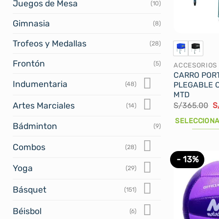
Juegos de Mesa
(10)
Gimnasia
(8)
Trofeos y Medallas
(28)
Frontón
(5)
ACCESORIOS
CARRO POR
Indumentaria
(48)
PLEGABLE 
MTD
E
Artes Marciales
S/
365.00
S
(14)
p
or
SELECCIONA
Bádminton
e
(9)
S
Este
Combos
(28)
producto
- 13%
tiene
Yoga
(29)
múltiples
variantes.
Básquet
(151)
Las
opciones
Béisbol
(6)