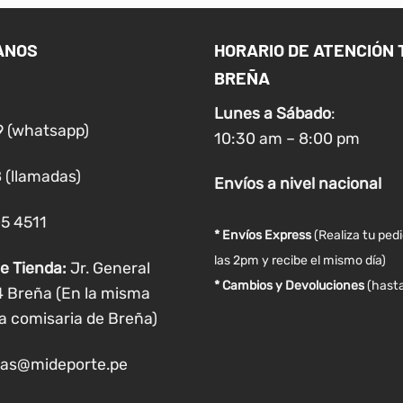
variantes.
varian
Las
Las
opciones
opcio
ANOS
HORARIO DE ATENCIÓN 
se
se
BREÑA
pueden
puede
Lunes a
Sábado
:
elegir
elegir
9 (whatsapp)
en
en
10:30 am – 8:00 pm
la
la
 (llamadas)
página
página
Envíos
a nivel
nacional
de
de
05 4511
producto
produ
* Envíos Express
(Realiza tu ped
las 2pm y recibe el mismo día)
e Tienda:
Jr. General
* Cambios y Devoluciones
(hasta
4 Breña (En la misma
a comisaria de Breña)
as@mideporte.pe