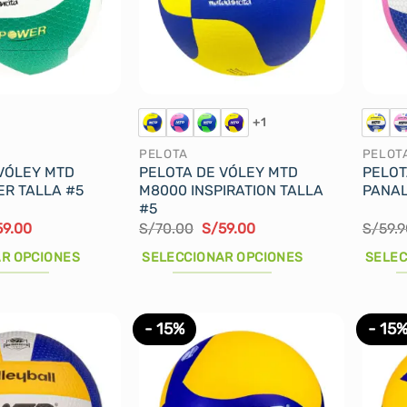
se
pueden
elegir
en
la
+1
página
PELOTA
PELOT
de
VÓLEY MTD
PELOTA DE VÓLEY MTD
PELOT
producto
R TALLA #5
M8000 INSPIRATION TALLA
PANAL
#5
El
El
El
59.00
S/
70.00
S/
59.00
S/
59.9
cio
precio
precio
precio
ginal
actual
original
actual
R OPCIONES
SELECCIONAR OPCIONES
SELEC
:
es:
era:
es:
0.00.
S/59.00.
S/70.00.
S/59.00.
Este
Este
producto
produ
- 15%
- 15
tiene
tiene
múltiples
múltip
variantes.
varian
Las
Las