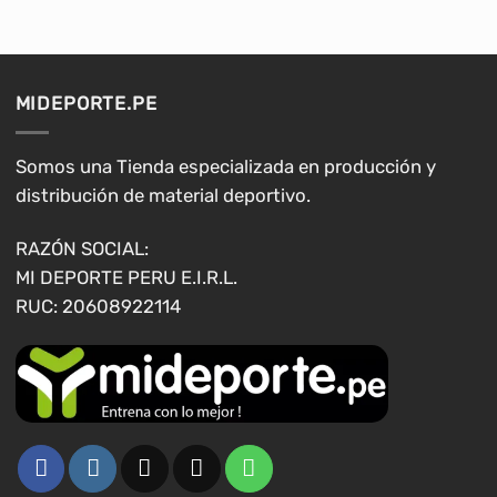
múltiples
múltiples
variantes.
variantes.
Las
Las
opciones
opciones
MIDEPORTE.PE
se
se
pueden
pueden
elegir
elegir
Somos una Tienda especializada en producción y
en
en
distribución de material deportivo.
la
la
página
página
RAZÓN SOCIAL:
de
de
MI DEPORTE PERU E.I.R.L.
producto
producto
RUC: 20608922114