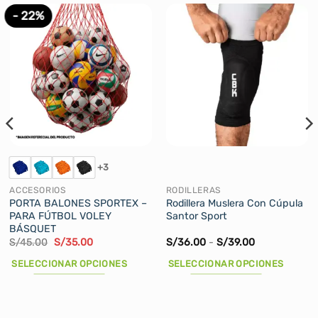
- 22%
+3
ACCESORIOS
RODILLERAS
PORTA BALONES SPORTEX –
Rodillera Muslera Con Cúpula
PARA FÚTBOL VOLEY
Santor Sport
BÁSQUET
El
El
Rango
S/
45.00
S/
35.00
S/
36.00
-
S/
39.00
precio
precio
de
original
actual
precios:
SELECCIONAR OPCIONES
SELECCIONAR OPCIONES
era:
es:
desde
S/45.00.
S/35.00.
S/36.00
Este
Este
hasta
producto
producto
S/39.00
tiene
tiene