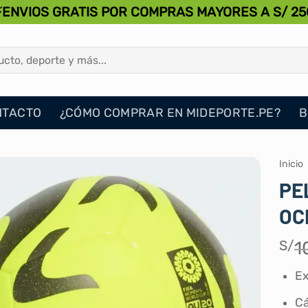
⚡ENVIOS GRATIS POR COMPRAS MAYORES A S/ 25
NTACTO
¿CÓMO COMPRAR EN MIDEPORTE.PE?
B
Inicio
PE
OC
S/
1
Ex
Cá