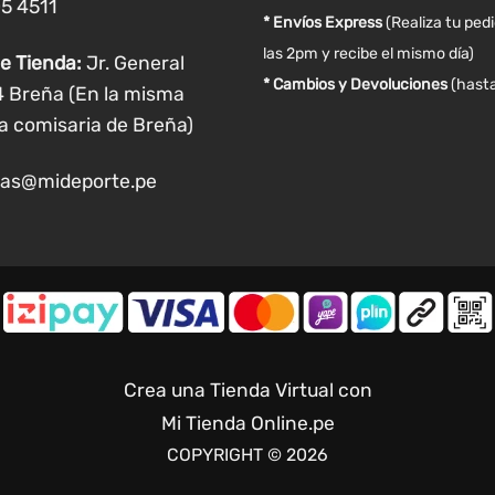
05 4511
producto
producto
* Envíos Express
(Realiza tu ped
las 2pm y recibe el mismo día)
e Tienda:
Jr. General
* Cambios y Devoluciones
(hasta
4 Breña (En la misma
a comisaria de Breña)
as@mideporte.pe
Crea una Tienda Virtual con
Mi Tienda Online.pe
COPYRIGHT © 2026