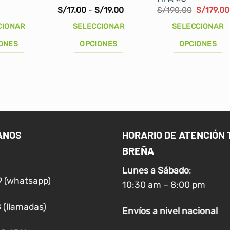
Rango
El
S/
17.00
-
S/
19.00
S/
190.00
S/
179.00
de
precio
precios:
original
CIONAR
SELECCIONAR
SELECCIONAR
desde
era:
S/17.00
S/190.00
ONES
OPCIONES
OPCIONES
hasta
S/19.00
Este
Este
producto
producto
tiene
tiene
múltiples
múltiples
variantes.
variantes.
Las
Las
ANOS
HORARIO DE ATENCIÓN 
opciones
opciones
BREÑA
se
se
pueden
pueden
Lunes a
Sábado
:
elegir
elegir
9 (whatsapp)
10:30 am – 8:00 pm
en
en
la
la
 (llamadas)
Envíos
a nivel
nacional
página
página
de
de