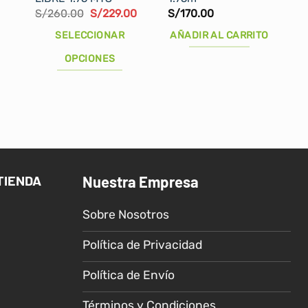
El
El
El
S/
260.00
S/
229.00
S/
170.00
precio
precio
precio
actual
original
actual
SELECCIONAR
AÑADIR AL CARRITO
es:
era:
es:
.
S/179.00.
S/260.00.
S/229.00.
OPCIONES
Este
producto
tiene
múltiples
variantes.
Las
TIENDA
Nuestra Empresa
opciones
se
Sobre Nosotros
pueden
elegir
Política de Privacidad
en
la
Política de Envío
página
de
Términos y Condiciones