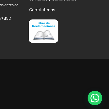
producto
ido antes de
Contáctenos
 7 días)