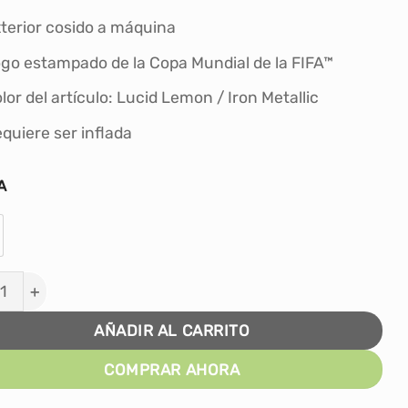
S/100.00.
S/89.00.
terior cosido a máquina
go estampado de la Copa Mundial de la FIFA™
lor del artículo: Lucid Lemon / Iron Metallic
quiere ser inflada
A
TA FÚTBOL ADIDAS CLUB OCEAUNZ #HZ6932 TALLA #
AÑADIR AL CARRITO
COMPRAR AHORA