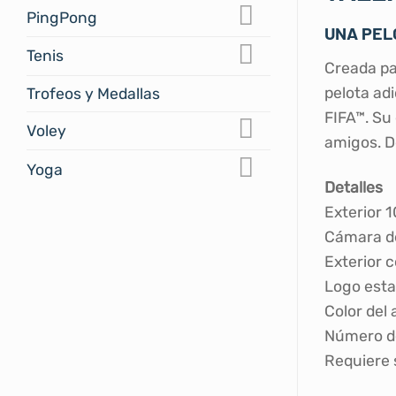
PingPong
UNA PEL
Tenis
Creada par
pelota ad
Trofeos y Medallas
FIFA™. Su
Voley
amigos. D
Yoga
Detalles
Exterior 
Cámara de
Exterior 
Logo esta
Color del 
Número de
Requiere 