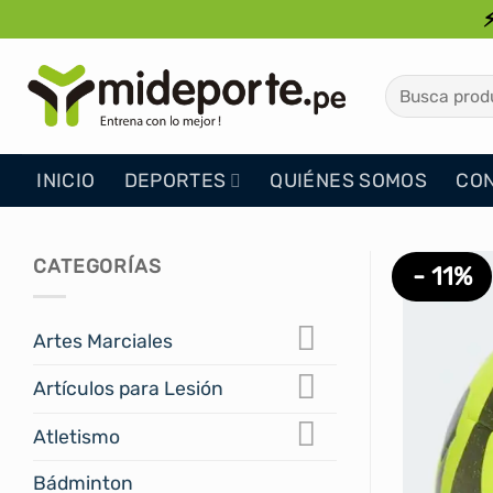
Saltar
al
contenido
Buscar
por:
INICIO
DEPORTES
QUIÉNES SOMOS
CO
CATEGORÍAS
- 11%
Artes Marciales
Artículos para Lesión
Atletismo
Bádminton