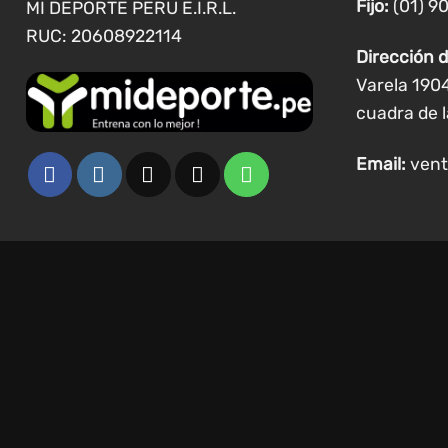
Fijo:
(01) 9
MI DEPORTE PERU E.I.R.L.
producto
RUC: 20608922114
Dirección d
Varela 190
cuadra de l
Email:
vent