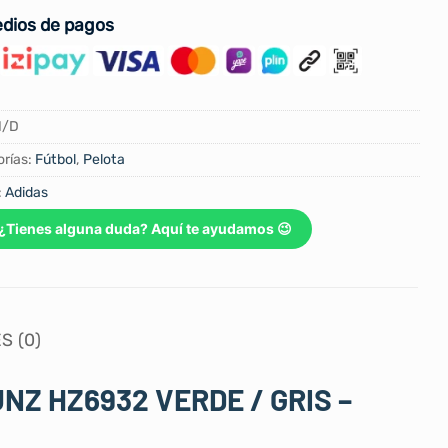
dios de pagos
N/D
rías:
Fútbol
,
Pelota
:
Adidas
¿Tienes alguna duda? Aquí te ayudamos 😉
S (0)
Z HZ6932 VERDE / GRIS –