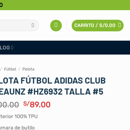
0
CARRITO /
S/
0.00
LOG
/
Fútbol
/
Pelota
LOTA FÚTBOL ADIDAS CLUB
EAUNZ #HZ6932 TALLA #5
El
El
00.00
S/
89.00
precio
precio
terior 100% TPU
original
actual
era:
es:
mara de butilo