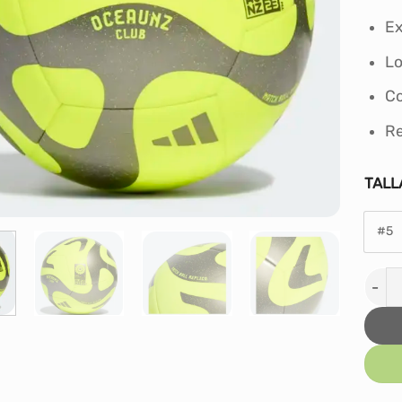
Ex
Lo
Co
Re
TALL
#5
PELO