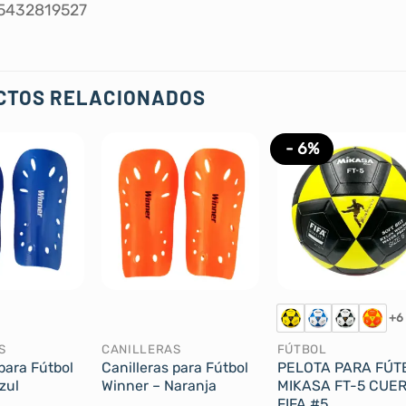
5432819527
CTOS RELACIONADOS
- 6%
+6
S
CANILLERAS
FÚTBOL
para Fútbol
Canilleras para Fútbol
PELOTA PARA FÚT
zul
Winner – Naranja
MIKASA FT-5 CUE
FIFA #5