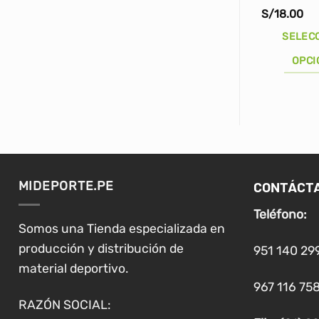
S/
18.00
SELEC
OPCI
Este
producto
tiene
múltiples
variantes.
Las
CONTÁCT
MIDEPORTE.PE
opciones
se
Teléfono:
pueden
Somos una Tienda especializada en
elegir
producción y distribución de
951 140 29
en
material deportivo.
la
967 116 758
página
RAZÓN SOCIAL:
de