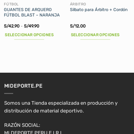
FÚTBOL
ÁRBITRO
GUANTES DE ARQUERO
Silbato para Árbitro + Cordón
FÚTBOL BLAST – NARANJA
Rango
S/
42.90
-
S/
49.90
S/
12.00
de
precios:
SELECCIONAR OPCIONES
SELECCIONAR OPCIONES
desde
S/42.90
Este
Este
hasta
producto
producto
S/49.90
tiene
tiene
múltiples
múltiples
variantes.
variantes.
Las
Las
opciones
opciones
MIDEPORTE.PE
se
se
pueden
pueden
elegir
elegir
Somos una Tienda especializada en producción y
en
en
distribución de material deportivo.
la
la
página
página
RAZÓN SOCIAL:
de
de
MI DEPORTE PERU E.I.R.L.