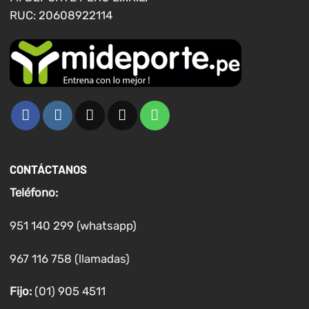
producto
producto
RUC: 20608922114
CONTÁCTANOS
Teléfono:
951 140 299 (whatsapp)
967 116 758 (llamadas)
Fijo:
(01) 905 4511