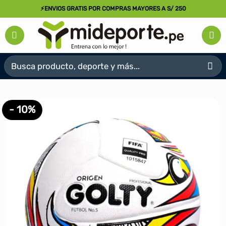
Saltar
⚡ENVIOS GRATIS POR COMPRAS MAYORES A S/ 250
al
contenido
Buscar
por:
- 10%