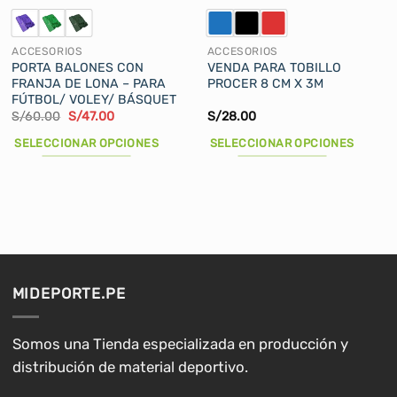
ACCESORIOS
ACCESORIOS
PORTA BALONES CON
VENDA PARA TOBILLO
FRANJA DE LONA – PARA
PROCER 8 CM X 3M
FÚTBOL/ VOLEY/ BÁSQUET
El
El
S/
60.00
S/
47.00
S/
28.00
precio
precio
original
actual
SELECCIONAR OPCIONES
SELECCIONAR OPCIONES
era:
es:
S/60.00.
S/47.00.
Este
Este
producto
producto
tiene
tiene
múltiples
múltiples
variantes.
variantes.
Las
Las
opciones
opciones
MIDEPORTE.PE
se
se
pueden
pueden
elegir
elegir
Somos una Tienda especializada en producción y
en
en
distribución de material deportivo.
la
la