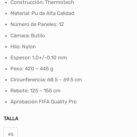
Construcción: Thermotech
original
actual
era:
es:
Material: Pu de Alta Calidad
S/278.00.
S/249.90.
Número de Paneles: 12
Cámara: Butilo
Hilo: Nylon
Espesor: 1.0+/-0.10 mm
Peso: 420 – 445 g
Circunferencia: 68.5 – 69.5 cm
Rebote: 125 – 155 cm
Aprobación FIFA Quality Pro
TALLA
#5