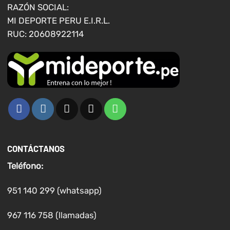
página
página
RAZÓN SOCIAL:
de
de
MI DEPORTE PERU E.I.R.L.
producto
producto
RUC: 20608922114
CONTÁCTANOS
Teléfono:
951 140 299 (whatsapp)
967 116 758 (llamadas)