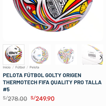
Inicio
/
Fútbol
/
Pelota
PELOTA FÚTBOL GOLTY ORIGEN
THERMOTECH FIFA QUALITY PRO TALLA
#5
El
El
S/
278.00
S/
249.90
precio
precio