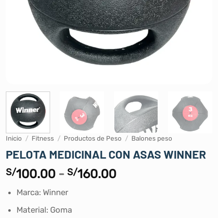
Inicio
/
Fitness
/
Productos de Peso
/
Balones peso
PELOTA MEDICINAL CON ASAS WINNER
Rango
S/
100.00
-
S/
160.00
de
Marca: Winner
precios:
desde
Material: Goma