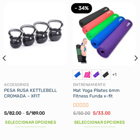
- 34%
+1
ACCESORIOS
ENTRENAMIENTO
PESA RUSA KETTLEBELL
Mat Yoga Pilates 6mm
CROMADA – XFIT
Fitness Funda x-fit
Valorado
Rango
El
El
S/
82.00
-
S/
189.00
S/
50.00
S/
33.00
de
precio
precio
con
5
de 5
precios:
original
actual
SELECCIONAR OPCIONES
SELECCIONAR OPCIONES
desde
era:
es:
S/82.00
S/50.00.
S/33.00.
Este
Este
hasta
producto
producto
S/189.00