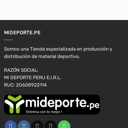
tiene
tiene
múltiples
múltiples
variantes.
variantes.
Las
Las
opciones
opciones
MIDEPORTE.PE
se
se
pueden
pueden
elegir
elegir
Somos una Tienda especializada en producción y
en
en
distribución de material deportivo.
la
la
página
página
RAZÓN SOCIAL:
de
de
MI DEPORTE PERU E.I.R.L.
producto
producto
RUC: 20608922114