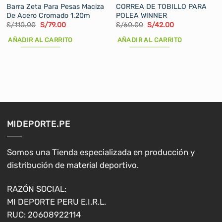
Barra Zeta Para Pesas Maciza
CORREA DE TOBILLO PARA
De Acero Cromado 1.20m
POLEA WINNER
El
El
El
El
S/
110.00
S/
79.00
S/
60.00
S/
42.00
precio
precio
precio
precio
original
actual
original
actual
AÑADIR AL CARRITO
AÑADIR AL CARRITO
era:
es:
era:
es:
S/110.00.
S/79.00.
S/60.00.
S/42.00.
MIDEPORTE.PE
Somos una Tienda especializada en producción y
distribución de material deportivo.
RAZÓN SOCIAL:
MI DEPORTE PERU E.I.R.L.
RUC: 20608922114