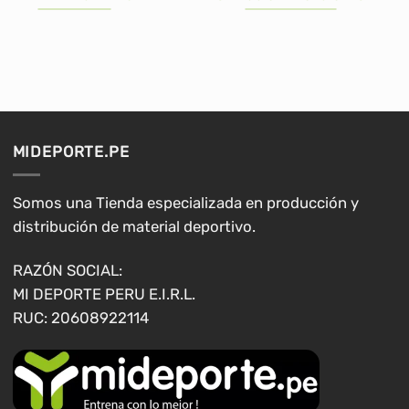
era:
es:
era:
es:
S/55.00.
S/45.00.
S/175.00.
S/139.90.
Este
producto
tiene
múltiples
variantes.
Las
opciones
MIDEPORTE.PE
se
pueden
elegir
Somos una Tienda especializada en producción y
en
distribución de material deportivo.
la
página
RAZÓN SOCIAL:
de
MI DEPORTE PERU E.I.R.L.
producto
RUC: 20608922114