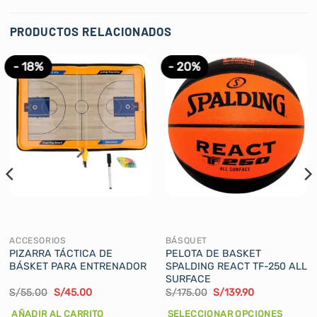
PRODUCTOS RELACIONADOS
- 18%
- 20%
ACCESORIOS
BÁSQUET
PIZARRA TÁCTICA DE
PELOTA DE BASKET
BÁSKET PARA ENTRENADOR
SPALDING REACT TF-250 ALL
SURFACE
El
El
El
El
S/
55.00
S/
45.00
S/
175.00
S/
139.90
precio
precio
precio
precio
original
actual
original
actual
AÑADIR AL CARRITO
SELECCIONAR OPCIONES