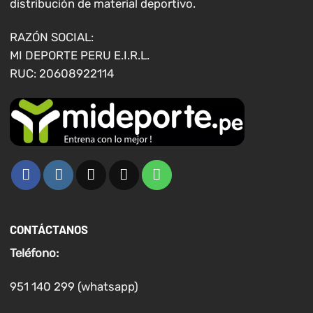
distribución de material deportivo.
la
la
página
página
RAZÓN SOCIAL:
de
de
MI DEPORTE PERU E.I.R.L.
producto
producto
RUC: 20608922114
CONTÁCTANOS
Teléfono:
951 140 299 (whatsapp)