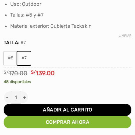
desde
Uso: Outdoor
S/119.00
Tallas: #5 y #7
hasta
S/139.00
Material exterior: Cubierta Tackskin
LIMPIAR
TALLA
:
#7
#5
#7
El
El
S/
170.00
S/
139.00
precio
precio
48 disponibles
original
actual
era:
es:
PELOTA PARA BASKET WILSON NBA DRV PRO cantidad
S/170.00.
S/139.00.
AÑADIR AL CARRITO
COMPRAR AHORA