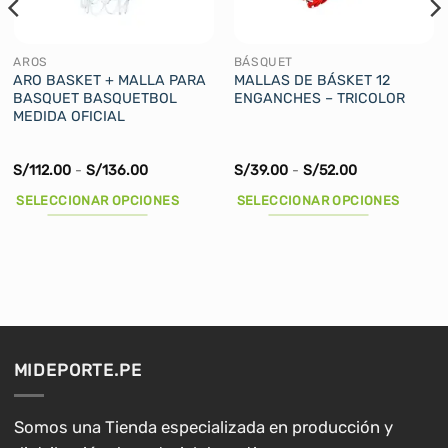
AROS
BÁSQUET
ARO BASKET + MALLA PARA
MALLAS DE BÁSKET 12
BASQUET BASQUETBOL
ENGANCHES – TRICOLOR
MEDIDA OFICIAL
Rango
Rango
S/
112.00
-
S/
136.00
S/
39.00
-
S/
52.00
de
de
precios:
precios:
SELECCIONAR OPCIONES
SELECCIONAR OPCIONES
desde
desde
S/112.00
S/39.00
Este
Este
hasta
hasta
producto
producto
S/136.00
S/52.00
tiene
tiene
múltiples
múltiples
variantes.
variantes.
Las
Las
opciones
opciones
MIDEPORTE.PE
se
se
pueden
pueden
elegir
elegir
Somos una Tienda especializada en producción y
en
en