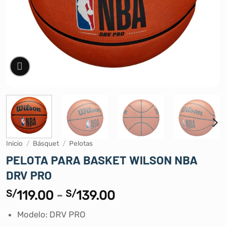
Inicio
/
Básquet
/
Pelotas
PELOTA PARA BASKET WILSON NBA
DRV PRO
Rango
S/
119.00
-
S/
139.00
de
Modelo: DRV PRO
precios: