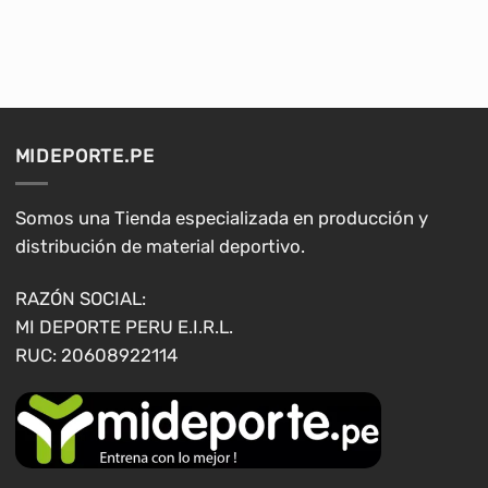
hasta
producto
producto
S/56.00
tiene
tiene
múltiples
múltiples
variantes.
variantes.
Las
Las
opciones
opciones
MIDEPORTE.PE
se
se
pueden
pueden
elegir
elegir
Somos una Tienda especializada en producción y
en
en
distribución de material deportivo.
la
la
página
página
RAZÓN SOCIAL:
de
de
MI DEPORTE PERU E.I.R.L.
producto
producto
RUC: 20608922114