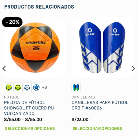
PRODUCTOS RELACIONADOS
- 20%
+8
FÚTBOL
CANILLERAS
PELOTA DE FÚTBOL
CANILLERAS PARA FÚTBOL
SHOWGOL FT CUERO PU
ORBIT #60006
VULCANIZADO
Rango
S/
55.00
-
S/
56.00
S/
23.00
de
precios:
SELECCIONAR OPCIONES
SELECCIONAR OPCIONES
desde
S/55.00
Este
Este