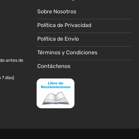
se
Sobre Nosotros
pueden
elegir
Política de Privacidad
en
la
Política de Envío
página
de
Términos y Condiciones
producto
ido antes de
Contáctenos
 7 días)