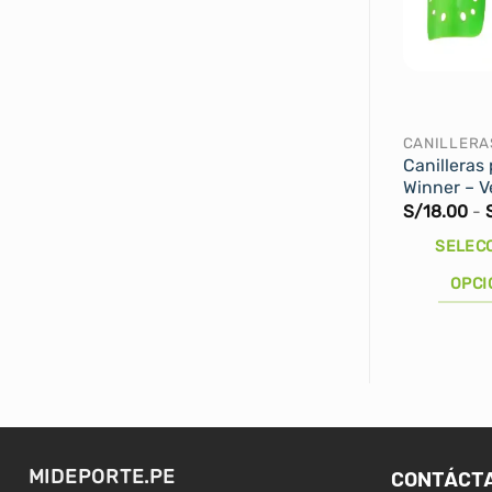
CANILLERA
Canilleras 
Winner – V
S/
18.00
-
SELEC
OPCI
Este
producto
tiene
múltiples
variantes.
Las
CONTÁCT
MIDEPORTE.PE
opciones