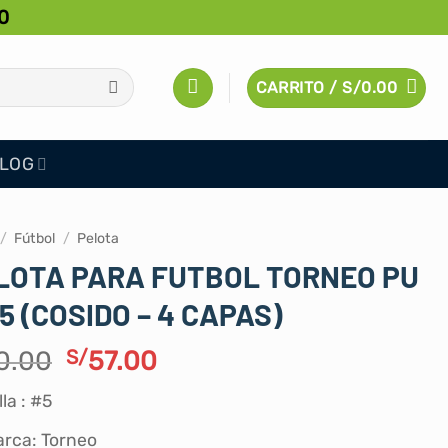
0
CARRITO /
S/
0.00
LOG
/
Fútbol
/
Pelota
LOTA PARA FUTBOL TORNEO PU
#5 (COSIDO – 4 CAPAS)
El
El
0.00
S/
57.00
precio
precio
lla : #5
original
actual
era:
es:
rca: Torneo