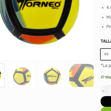
4 
Ma
Pe
TALL
#5
*La p
27 dis
PELO