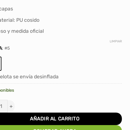
S/70.00.
S/57.00.
capas
terial: PU cosido
so y medida oficial
LIMPIAR
A
:
#5
elota se envía desinflada
ponibles
TA PARA FUTBOL TORNEO PU - #5 (COSIDO - 4 CAPAS)
AÑADIR AL CARRITO