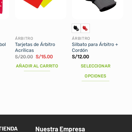
ÁRBITRO
ÁRBITRO
bol
Tarjetas de Árbitro
Silbato para Árbitro +
Acrílicas
Cordón
El
El
S/
20.00
S/
15.00
S/
12.00
precio
precio
original
actual
AÑADIR AL CARRITO
SELECCIONAR
era:
es:
S/20.00.
S/15.00.
OPCIONES
Este
producto
tiene
múltiples
variantes.
Las
TIENDA
Nuestra Empresa
opciones