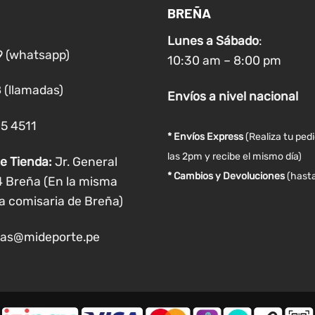
BREÑA
se
pueden
Lunes a
Sábado
:
elegir
9 (whatsapp)
10:30 am – 8:00 pm
en
la
 (llamadas)
Envíos
a nivel
nacional
página
de
05 4511
producto
* Envíos Express
(Realiza tu ped
las 2pm y recibe el mismo día)
e Tienda:
Jr. General
* Cambios y Devoluciones
(hasta
4 Breña (En la misma
a comisaria de Breña)
as@mideporte.pe