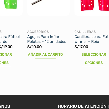
S
ACCESORIOS
CANILLERAS
para Fútbol
Agujas Para Inflar
Canilleras para Fút
erde
Pelotas – 12 unidades
Winner – Rojo
Rango
S/
19.00
S/
10.00
S/
17.00
de
precios:
CIONAR
AÑADIR AL CARRITO
SELECCIONAR
desde
S/18.00
ONES
OPCIONES
hasta
S/19.00
Este
producto
tiene
múltiples
variantes.
Las
ANOS
HORARIO DE ATENCIÓN 
opciones