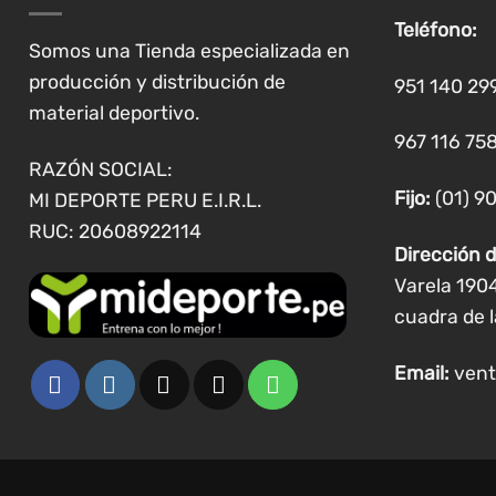
se
Teléfono:
pueden
Somos una Tienda especializada en
elegir
producción y distribución de
951 140 29
en
material deportivo.
la
967 116 758
página
RAZÓN SOCIAL:
de
Fijo:
(01) 9
MI DEPORTE PERU E.I.R.L.
producto
RUC: 20608922114
Dirección d
Varela 190
cuadra de l
Email:
vent