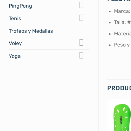
PingPong
Marca:
Tenis
Talla: 
Trofeos y Medallas
Materi
Voley
Peso y 
Yoga
PRODU