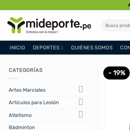
Saltar
al
contenido
Buscar
por:
INICIO
DEPORTES
QUIÉNES SOMOS
CO
CATEGORÍAS
- 19%
Artes Marciales
Artículos para Lesión
Atletismo
Bádminton