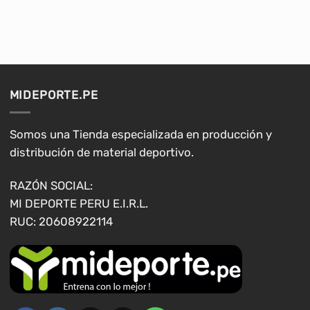
producto
producto
tiene
tiene
múltiples
múltiples
variantes.
variantes.
Las
Las
opciones
opciones
MIDEPORTE.PE
se
se
pueden
pueden
elegir
elegir
Somos una Tienda especializada en producción y
en
en
distribución de material deportivo.
la
la
página
página
RAZÓN SOCIAL:
de
de
MI DEPORTE PERU E.I.R.L.
producto
producto
RUC: 20608922114