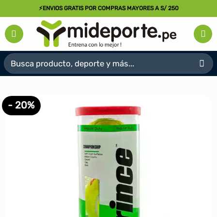
Saltar
⚡ENVIOS GRATIS POR COMPRAS MAYORES A S/ 250
al
contenido
Buscar
por:
- 20%