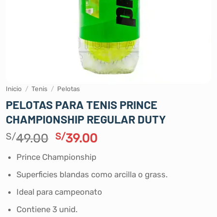
Inicio
/
Tenis
/
Pelotas
PELOTAS PARA TENIS PRINCE
CHAMPIONSHIP REGULAR DUTY
El
El
S/
49.00
S/
39.00
precio
precio
Prince Championship
original
actual
era:
es:
Superficies blandas como arcilla o grass.
S/49.00.
S/39.00.
Ideal para campeonato
Contiene 3 unid.