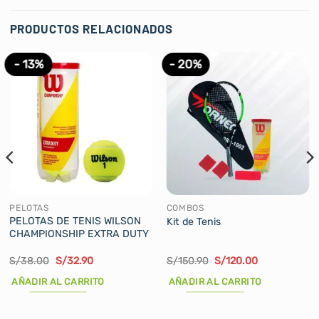
PRODUCTOS RELACIONADOS
- 13%
- 20%
PELOTAS
COMBOS
PELOTAS DE TENIS WILSON
Kit de Tenis
CHAMPIONSHIP EXTRA DUTY
El
El
El
El
S/
38.00
S/
32.90
S/
150.90
S/
120.00
precio
precio
precio
precio
original
actual
original
actual
AÑADIR AL CARRITO
AÑADIR AL CARRITO
era:
es:
era:
es:
S/38.00.
S/32.90.
S/150.90.
S/120.00.