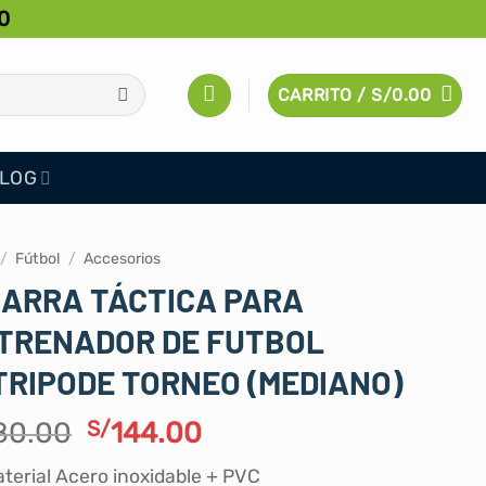
0
CARRITO /
S/
0.00
LOG
/
Fútbol
/
Accesorios
ZARRA TÁCTICA PARA
TRENADOR DE FUTBOL
TRIPODE TORNEO (MEDIANO)
El
El
80.00
S/
144.00
precio
precio
terial Acero inoxidable + PVC