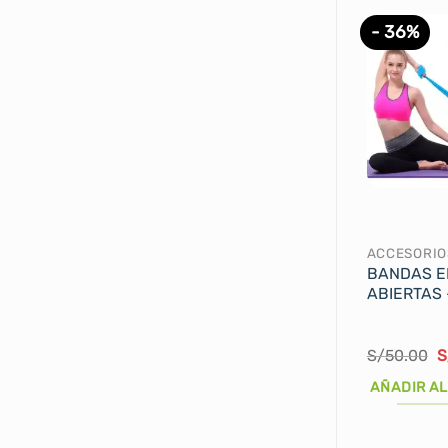
- 36%
ACCESORIO
BANDAS E
ABIERTAS 
E
S/
50.00
S
p
o
AÑADIR AL
e
S