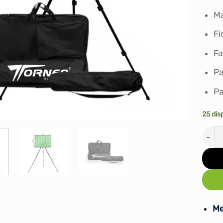
Ma
Fi
Fa
Pa
Pa
25 dis
PIZA
Me