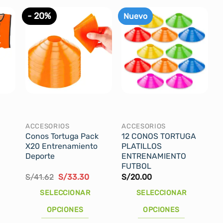
- 20%
Nuevo
ACCESORIOS
ACCESORIOS
Conos Tortuga Pack
12 CONOS TORTUGA
X20 Entrenamiento
PLATILLOS
Deporte
ENTRENAMIENTO
FUTBOL
El
El
S/
41.62
S/
33.30
S/
20.00
precio
precio
original
actual
SELECCIONAR
SELECCIONAR
era:
es:
S/41.62.
S/33.30.
OPCIONES
OPCIONES