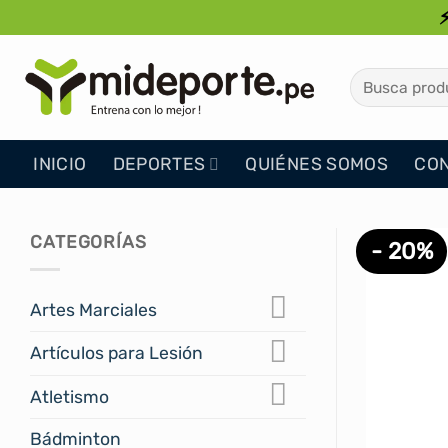
Saltar
al
contenido
Buscar
por:
INICIO
DEPORTES
QUIÉNES SOMOS
CO
CATEGORÍAS
- 20%
Artes Marciales
Artículos para Lesión
Atletismo
Bádminton