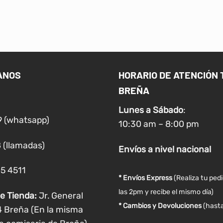
Este
Este
producto
producto
tiene
tiene
múltiples
múltiples
variantes.
variantes.
Las
Las
ANOS
HORARIO DE ATENCIÓN 
opciones
opciones
BREÑA
se
se
pueden
pueden
Lunes a
Sábado
:
elegir
elegir
9 (whatsapp)
10:30 am – 8:00 pm
en
en
la
la
 (llamadas)
Envíos
a nivel
nacional
página
página
de
de
05 4511
producto
producto
* Envíos Express
(Realiza tu ped
las 2pm y recibe el mismo día)
e Tienda:
Jr. General
* Cambios y Devoluciones
(hasta
4 Breña (En la misma