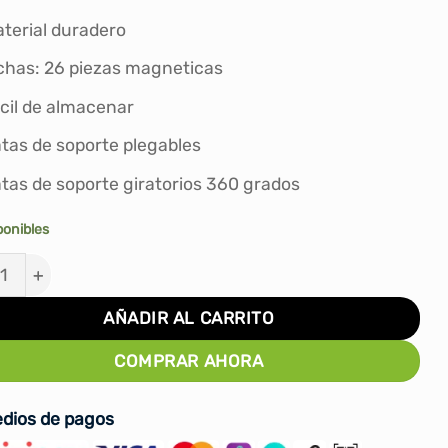
original
actual
era:
es:
terial duradero
S/180.00.
S/144.00.
chas: 26 piezas magneticas
cil de almacenar
tas de soporte plegables
tas de soporte giratorios 360 grados
ponibles
RRA TÁCTICA PARA ENTRENADOR DE FUTBOL C/TRIPO
AÑADIR AL CARRITO
COMPRAR AHORA
dios de pagos