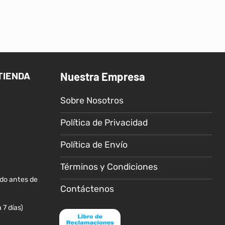
Este
Este
producto
producto
tiene
tiene
múltiples
múltiples
variantes.
variantes.
Las
Las
TIENDA
Nuestra Empresa
opciones
opciones
se
se
Sobre Nosotros
pueden
pueden
elegir
elegir
Política de Privacidad
en
en
la
la
Política de Envío
página
página
de
de
Términos y Condiciones
producto
producto
ido antes de
Contáctenos
 7 días)