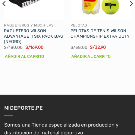
RAQUETEROS Y MOCHILAS
PELOTAS
RAQUETERO WILSON
PELOTAS DE TENIS WILSON
ADVANTAGE II SIX PACK BAG
CHAMPIONSHIP EXTRA DUTY
(NEGRO)
El
El
El
El
S/
180.00
S/
169.00
S/
38.00
S/
32.90
precio
precio
precio
precio
original
actual
original
actual
AÑADIR AL CARRITO
AÑADIR AL CARRITO
era:
es:
era:
es:
S/180.00.
S/169.00.
S/38.00.
S/32.90.
MIDEPORTE.PE
Somos una Tienda especializada en producción y
distribución de material deportivo.