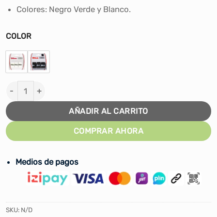
S/40.00.
S/29.90.
Colores: Negro Verde y Blanco.
COLOR
PRO OVERGRIP WILSON SENSATION cantidad
AÑADIR AL CARRITO
COMPRAR AHORA
Medios de pagos
SKU:
N/D