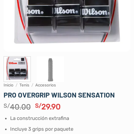
Inicio
/
Tenis
/
Accesorios
PRO OVERGRIP WILSON SENSATION
El
El
S/
40.00
S/
29.90
precio
precio
La construcción extrafina
original
actual
era:
es:
Incluye 3 grips por paquete