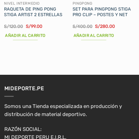
NIVEL INTERMEDIO
PINGPONG
RAQUETA DE PING PONG
SET PARA PINGPONG STIGA
STIGA ARTIST 2 ESTRELLAS
PRO CLIP – POSTES Y NET
El
El
El
El
S/
120.00
S/
99.00
S/
400.00
S/
280.00
precio
precio
precio
precio
original
actual
original
actual
AÑADIR AL CARRITO
AÑADIR AL CARRITO
era:
es:
era:
es:
S/120.00.
S/99.00.
S/400.00.
S/280.00.
MIDEPORTE.PE
Somos una Tienda especializada en producción y
distribución de material deportivo.
RAZÓN SOCIAL:
MI DEPORTE PERU E.I.R.L.