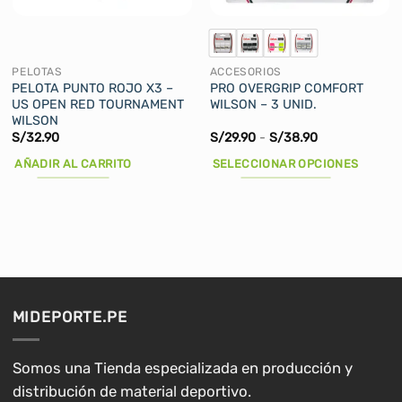
PELOTAS
ACCESORIOS
PELOTA PUNTO ROJO X3 –
PRO OVERGRIP COMFORT
US OPEN RED TOURNAMENT
WILSON – 3 UNID.
WILSON
Rango
S/
32.90
S/
29.90
-
S/
38.90
de
precios:
AÑADIR AL CARRITO
SELECCIONAR OPCIONES
desde
S/29.90
Este
hasta
producto
S/38.90
tiene
múltiples
variantes.
Las
opciones
MIDEPORTE.PE
se
pueden
elegir
Somos una Tienda especializada en producción y
en
distribución de material deportivo.