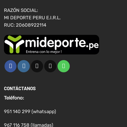
la
página
RAZÓN SOCIAL:
de
MI DEPORTE PERU E.I.R.L.
producto
RUC: 20608922114
CONTÁCTANOS
Teléfono:
951 140 299 (whatsapp)
967 116 758 (llamadas)