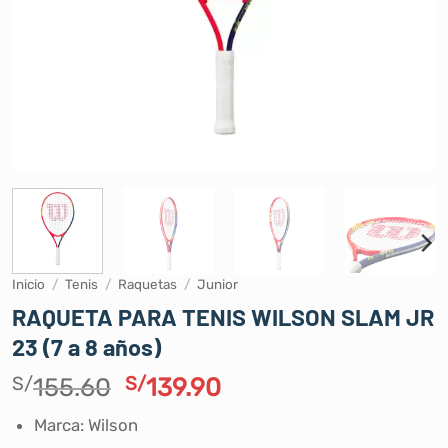
Inicio
/
Tenis
/
Raquetas
/
Junior
RAQUETA PARA TENIS WILSON SLAM JR
23 (7 a 8 años)
El
El
S/
155.60
S/
139.90
precio
precio
Marca: Wilson
original
actual