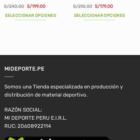
El
El
El
El
S/
240.00
S/
199.00
S/
210.00
S/
179.00
precio
precio
precio
precio
original
actual
original
actual
SELECCIONAR OPCIONES
SELECCIONAR OPCIONES
era:
es:
era:
es:
S/240.00.
S/199.00.
S/210.00.
S/179.00.
Este
Este
producto
producto
tiene
tiene
múltiples
múltiples
variantes.
variantes.
Las
Las
opciones
opciones
MIDEPORTE.PE
se
se
pueden
pueden
elegir
elegir
Somos una Tienda especializada en producción y
en
en
distribución de material deportivo.
la
la
página
página
RAZÓN SOCIAL:
de
de
MI DEPORTE PERU E.I.R.L.
producto
producto
RUC: 20608922114