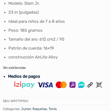
era:
es:
Modelo: Slam Jr.
S/155.60.
S/139.90.
23 in (pulgadas)
Ideal para niños de 7 a 8 años
Peso: 185 gramos
Tamaño del aro: 612 cm2 / 95
Patrón de cuerda: 16×19
construcción AirLite Alloy
Sin existencias
Medios de pagos
SKU:
WR171910U
Categorías:
Junior
,
Raquetas
,
Tenis