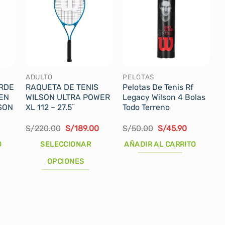
ADULTO
PELOTAS
RDE
RAQUETA DE TENIS
Pelotas De Tenis Rf
EN
WILSON ULTRA POWER
Legacy Wilson 4 Bolas
SON
XL 112 – 27.5¨
Todo Terreno
El
El
El
El
S/
220.00
S/
189.00
S/
50.00
S/
45.90
precio
precio
precio
precio
original
actual
original
actual
O
SELECCIONAR
AÑADIR AL CARRITO
era:
es:
era:
es:
S/220.00.
S/189.00.
S/50.00.
S/45.90.
OPCIONES
Este
producto
tiene
múltiples