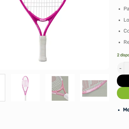
Pa
Lo
Co
Re
2 disp
RAQU
Me