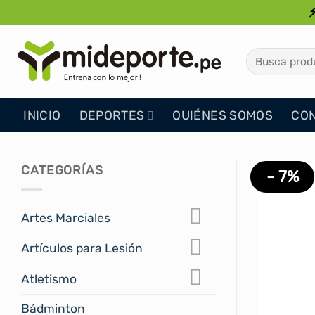
Saltar
al
contenido
Buscar
por:
INICIO
DEPORTES
QUIÉNES SOMOS
CO
CATEGORÍAS
- 7%
Artes Marciales
Artículos para Lesión
Atletismo
Bádminton