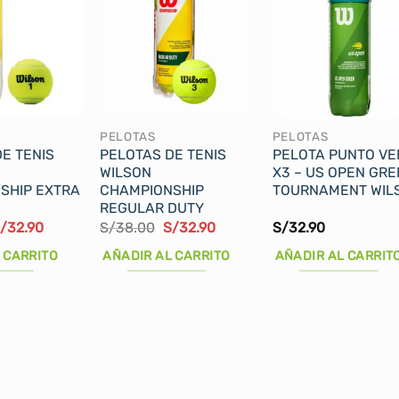
PELOTAS
PELOTAS
E TENIS
PELOTAS DE TENIS
PELOTA PUNTO VE
WILSON
X3 – US OPEN GRE
SHIP EXTRA
CHAMPIONSHIP
TOURNAMENT WIL
REGULAR DUTY
l
El
El
El
/
32.90
S/
38.00
S/
32.90
S/
32.90
recio
precio
precio
precio
riginal
actual
original
actual
 CARRITO
AÑADIR AL CARRITO
AÑADIR AL CARRIT
ra:
es:
era:
es:
/38.00.
S/32.90.
S/38.00.
S/32.90.