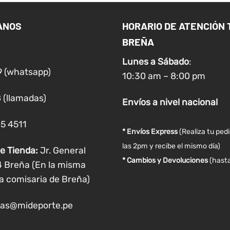
ANOS
HORARIO DE ATENCIÓN 
BREÑA
Lunes a
Sábado
:
9 (whatsapp)
10:30 am – 8:00 pm
 (llamadas)
Envíos
a nivel
nacional
05 4511
* Envíos Express
(Realiza tu ped
las 2pm y recibe el mismo día)
e Tienda:
Jr. General
* Cambios y Devoluciones
(hasta
4 Breña (En la misma
a comisaria de Breña)
as@mideporte.pe