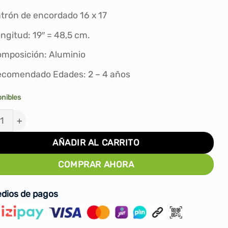
S/140.00.
S/129.90.
trón de encordado 16 x 17
ngitud: 19″ = 48,5 cm.
mposición: Aluminio
comendado Edades: 2 – 4 años
onibles
ETA TENIS WILSON SERENA 19 (2-4 AÑOS) cantidad
AÑADIR AL CARRITO
COMPRAR AHORA
dios de pagos