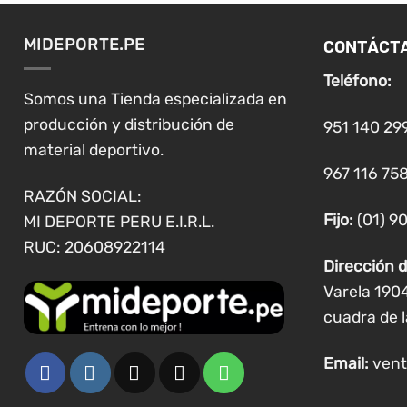
CONTÁCT
MIDEPORTE.PE
Teléfono:
Somos una Tienda especializada en
producción y distribución de
951 140 29
material deportivo.
967 116 758
RAZÓN SOCIAL:
Fijo:
(01) 9
MI DEPORTE PERU E.I.R.L.
RUC: 20608922114
Dirección d
Varela 190
cuadra de l
Email:
vent