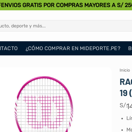
⚡ENVIOS GRATIS POR COMPRAS MAYORES A S/ 25
NTACTO
¿CÓMO COMPRAR EN MIDEPORTE.PE?
B
Inicio
RA
19
S/
1
Lí
Mo