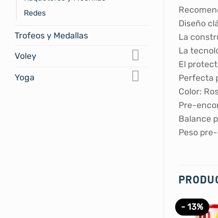
Recomenda
Redes
Diseño clá
Trofeos y Medallas
La constr
La tecnol
Voley
El protec
Yoga
Perfecta 
Color: Ro
Pre-enco
Balance p
Peso pre-
PRODU
- 13%