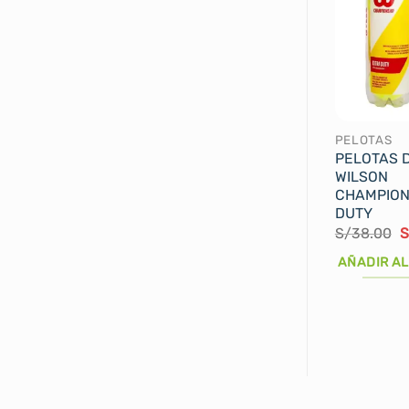
PELOTAS
PELOTAS D
WILSON
CHAMPION
DUTY
E
S/
38.00
S
p
o
AÑADIR AL
e
S