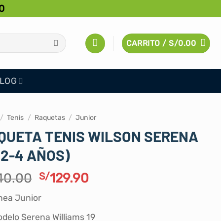
0
CARRITO /
S/
0.00
LOG
/
Tenis
/
Raquetas
/
Junior
QUETA TENIS WILSON SERENA
 (2-4 AÑOS)
El
El
40.00
S/
129.90
precio
precio
nea Junior
original
actual
era:
es:
delo Serena Williams 19