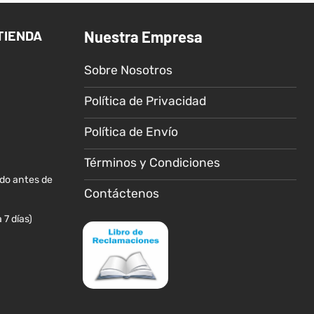
variantes.
Las
TIENDA
Nuestra Empresa
opciones
se
Sobre Nosotros
pueden
elegir
Política de Privacidad
en
la
Política de Envío
página
de
Términos y Condiciones
producto
ido antes de
Contáctenos
 7 días)