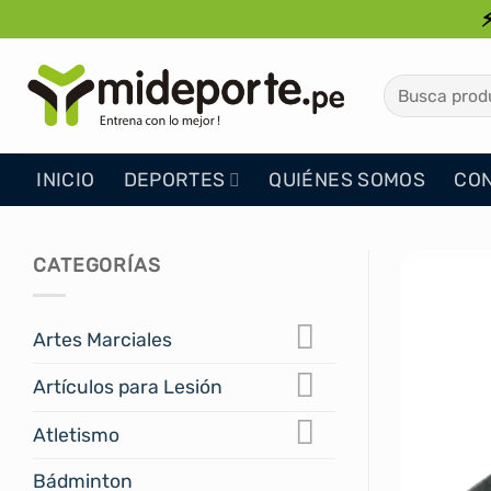
Saltar
al
contenido
Buscar
por:
INICIO
DEPORTES
QUIÉNES SOMOS
CO
CATEGORÍAS
Artes Marciales
Artículos para Lesión
Atletismo
Bádminton