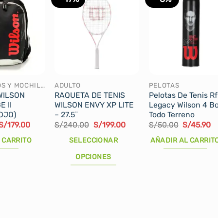
RAQUETEROS Y MOCHILAS
ADULTO
PELOTAS
WILSON
RAQUETA DE TENIS
Pelotas De Tenis Rf
 II
WILSON ENVY XP LITE
Legacy Wilson 4 Bo
OJO)
– 27.5¨
Todo Terreno
El
El
El
El
El
El
S/
179.00
S/
240.00
S/
199.00
S/
50.00
S/
45.90
precio
precio
precio
precio
precio
pr
original
actual
original
actual
original
ac
 CARRITO
SELECCIONAR
AÑADIR AL CARRIT
era:
es:
era:
es:
era:
es
S/225.00.
S/179.00.
S/240.00.
S/199.00.
S/50.00.
S/
OPCIONES
Este
producto
tiene
múltiples