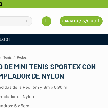
0
CARRITO /
S/
0.00
LOG
/
Tenis
/
Redes
D DE MINI TENIS SPORTEX CON
MPLADOR DE NYLON
didas de la Red: 6m y 8m x 0.90 m
mplador de Nylon
adros: 5 x 5cm