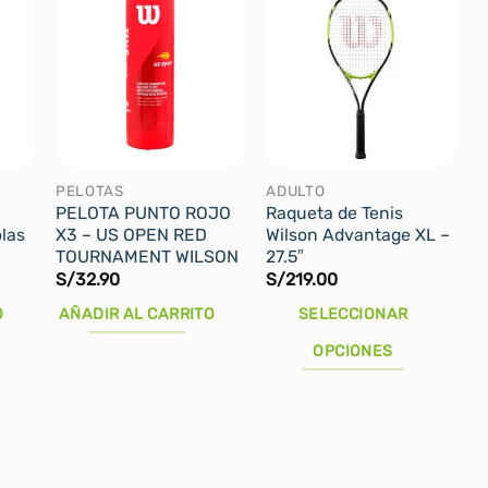
PELOTAS
ADULTO
PELOTA PUNTO ROJO
Raqueta de Tenis
las
X3 – US OPEN RED
Wilson Advantage XL –
TOURNAMENT WILSON
27.5″
S/
32.90
S/
219.00
ecio
tual
O
AÑADIR AL CARRITO
SELECCIONAR
:
45.90.
OPCIONES
Este
producto
tiene
múltiples