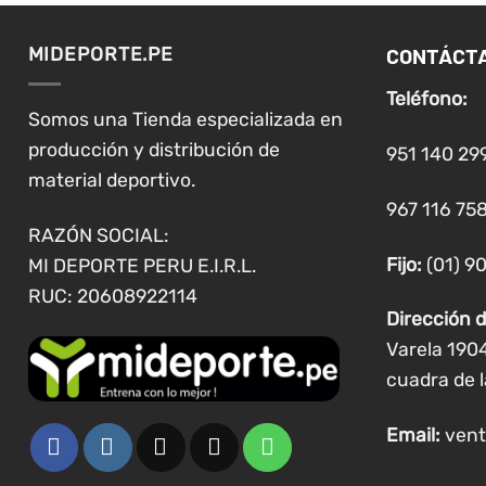
CONTÁCT
MIDEPORTE.PE
Teléfono:
Somos una Tienda especializada en
producción y distribución de
951 140 29
material deportivo.
967 116 758
RAZÓN SOCIAL:
Fijo:
(01) 9
MI DEPORTE PERU E.I.R.L.
RUC: 20608922114
Dirección d
Varela 190
cuadra de l
Email:
vent