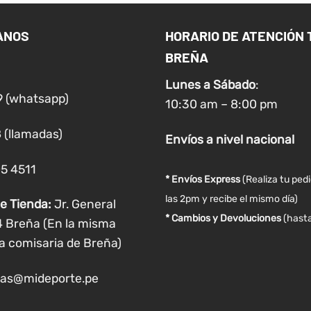
variantes.
Las
ANOS
HORARIO DE ATENCIÓN 
opciones
BREÑA
se
pueden
Lunes a
Sábado
:
elegir
9 (whatsapp)
10:30 am – 8:00 pm
en
la
 (llamadas)
Envíos
a nivel
nacional
página
de
05 4511
producto
* Envíos Express
(Realiza tu ped
las 2pm y recibe el mismo día)
e Tienda:
Jr. General
* Cambios y Devoluciones
(hasta
4 Breña (En la misma
a comisaria de Breña)
as@mideporte.pe