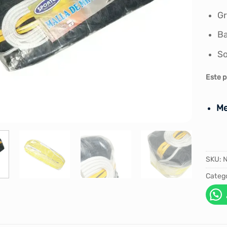
Gr
Ba
So
Este p
Me
SKU:
Catego