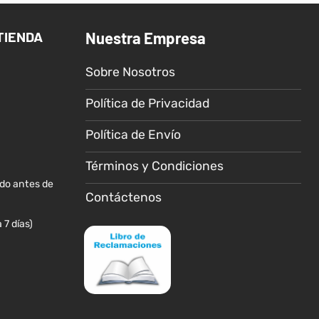
variantes.
Las
TIENDA
Nuestra Empresa
opciones
se
Sobre Nosotros
pueden
elegir
Política de Privacidad
en
la
Política de Envío
página
de
Términos y Condiciones
producto
ido antes de
Contáctenos
 7 días)