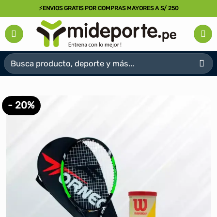
Saltar
⚡ENVIOS GRATIS POR COMPRAS MAYORES A S/ 250
al
contenido
Buscar
por:
- 20%