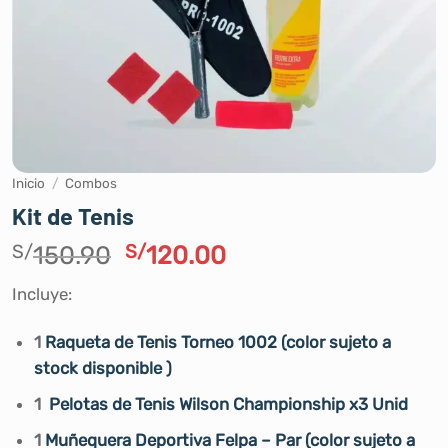
Inicio
/
Combos
Kit de Tenis
El
El
S/
150.90
S/
120.00
precio
precio
Incluye:
original
actual
era:
es:
1
Raqueta de Tenis Torneo 1002 (color sujeto a
S/150.90.
S/120.00.
stock disponible )
1
Pelotas de Tenis Wilson Championship x3 Unid
1
Muñequera Deportiva Felpa – Par (color sujeto a