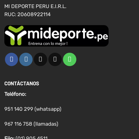
de
MI DEPORTE PERU E.I.R.L.
producto
RUC: 20608922114
CONTÁCTANOS
Teléfono:
951 140 299 (whatsapp)
967 116 758 (llamadas)
Fijo:
(01) 905 4511