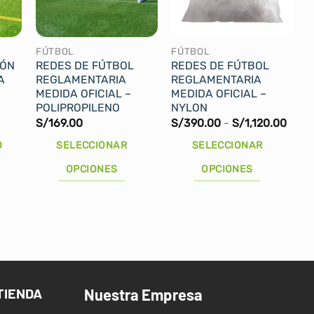
FÚTBOL
FÚTBOL
IÓN
REDES DE FÚTBOL
REDES DE FÚTBOL
A
REGLAMENTARIA
REGLAMENTARIA
MEDIDA OFICIAL –
MEDIDA OFICIAL –
POLIPROPILENO
NYLON
Rang
S/
169.00
S/
390.00
-
S/
1,120.00
de
preci
O
SELECCIONAR
SELECCIONAR
desd
S/39
OPCIONES
OPCIONES
hast
S/1,1
Este
Este
producto
producto
tiene
tiene
múltiples
múltiples
variantes.
variantes.
Las
Las
TIENDA
Nuestra Empresa
opciones
opciones
se
se