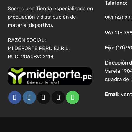
Teléfono:
pueden
Somos una Tienda especializada en
elegir
producción y distribución de
951 140 29
en
material deportivo.
la
967 116 758
página
RAZÓN SOCIAL:
de
Fijo:
(01) 9
MI DEPORTE PERU E.I.R.L.
producto
RUC: 20608922114
Dirección d
Varela 190
cuadra de l
Email:
vent