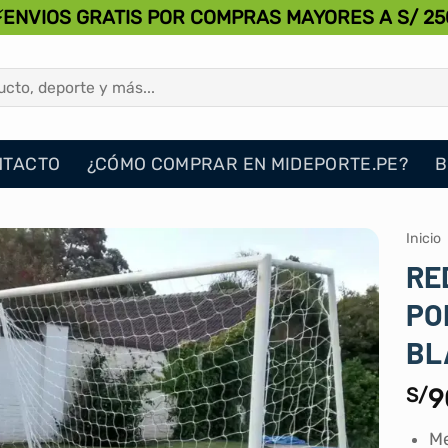
⚡ENVIOS GRATIS POR COMPRAS MAYORES A S/ 25
NTACTO
¿CÓMO COMPRAR EN MIDEPORTE.PE?
B
Inicio
RE
PO
BL
S/
9
Me