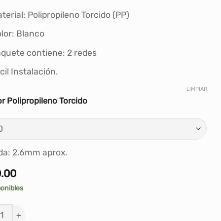
precios:
desde
terial: Polipropileno Torcido (PP)
S/90.00
lor: Blanco
hasta
S/300.00
quete contiene: 2 redes
cil Instalación.
LIMPIAR
r Polipropileno Torcido
da: 2.6mm aprox.
.00
ponibles
S PARA ARCO DE FULBITO - POLIPROPILENO TORCIDO 