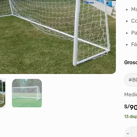
Ma
Co
Pa
Fá
Groso
Medi
S/
90
13 dis
REDE