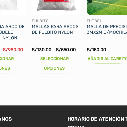
FULBITO
FÚTBOL
RA ARCO DE
MALLAS PARA ARCOS
MALLA DE PRECIS
ODELO
DE FULBITO NYLON
3MX2M C/MOCHIL
– NYLON
El
El
Rango
0
S/
980.00
S/
130.00
-
S/
550.00
S/
150.00
precio
precio
de
original
actual
precios:
CIONAR
SELECCIONAR
AÑADIR AL CARRIT
era:
es:
desde
S/1,200.00.
S/980.00.
S/130.00
ONES
OPCIONES
hasta
S/550.00
Este
producto
tiene
múltiples
variantes.
Las
ANOS
HORARIO DE ATENCIÓN 
opciones
se