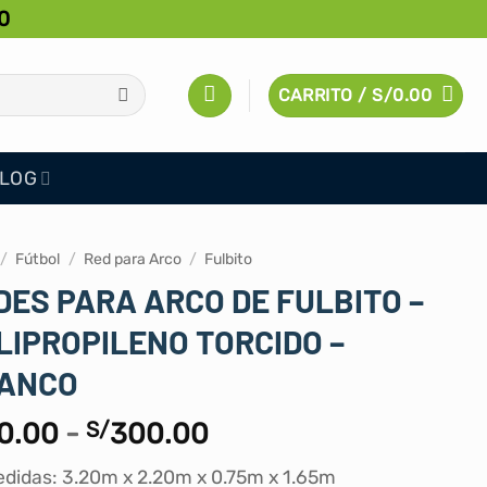
0
CARRITO /
S/
0.00
LOG
/
Fútbol
/
Red para Arco
/
Fulbito
DES PARA ARCO DE FULBITO –
LIPROPILENO TORCIDO –
ANCO
Rango
0.00
-
S/
300.00
de
didas: 3.20m x 2.20m x 0.75m x 1.65m