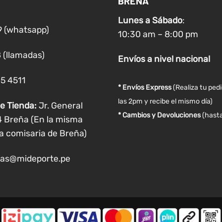
BREÑA
pueden
Lunes a
Sábado
:
elegir
9 (whatsapp)
10:30 am – 8:00 pm
en
la
 (llamadas)
Envíos
a nivel
nacional
página
de
05 4511
producto
* Envíos Express
(Realiza tu ped
las 2pm y recibe el mismo día)
e Tienda:
Jr. General
* Cambios y Devoluciones
(hasta
4 Breña (En la misma
a comisaria de Breña)
as@mideporte.pe