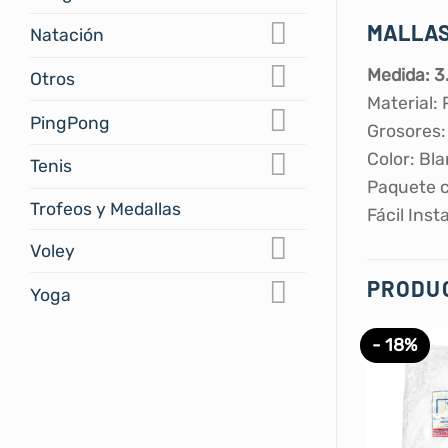
MALLAS
Natación
Medida: 3.
Otros
Material: 
PingPong
Grosores:
Color: Bl
Tenis
Paquete c
Trofeos y Medallas
Fácil Inst
Voley
PRODU
Yoga
- 18%