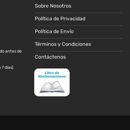
Sobre Nosotros
pueden
pueden
elegir
elegir
Política de Privacidad
en
en
la
la
Política de Envío
página
página
de
de
Términos y Condiciones
producto
producto
ido antes de
Contáctenos
 7 días)