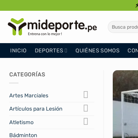
Saltar
al
contenido
Buscar
por:
INICIO
DEPORTES
QUIÉNES SOMOS
CO
CATEGORÍAS
Artes Marciales
Artículos para Lesión
Atletismo
Bádminton