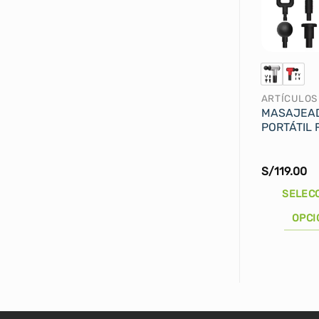
MASAJEA
PORTÁTIL 
S/
119.00
SELEC
OPCI
Este
producto
tiene
múltiples
variantes.