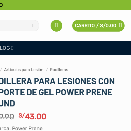
0
CARRITO /
S/
0.00
LOG
/
Artículos para Lesión
/
Rodilleras
DILLERA PARA LESIONES CON
PORTE DE GEL POWER PRENE
 UND
El
El
9.90
S/
43.00
precio
precio
rca: Power Prene