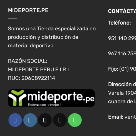
Las
CONTÁCT
MIDEPORTE.PE
opciones
se
Teléfono:
pueden
Somos una Tienda especializada en
elegir
producción y distribución de
951 140 29
en
material deportivo.
la
967 116 758
página
RAZÓN SOCIAL:
de
Fijo:
(01) 9
MI DEPORTE PERU E.I.R.L.
producto
RUC: 20608922114
Dirección d
Varela 190
cuadra de l
Email:
vent