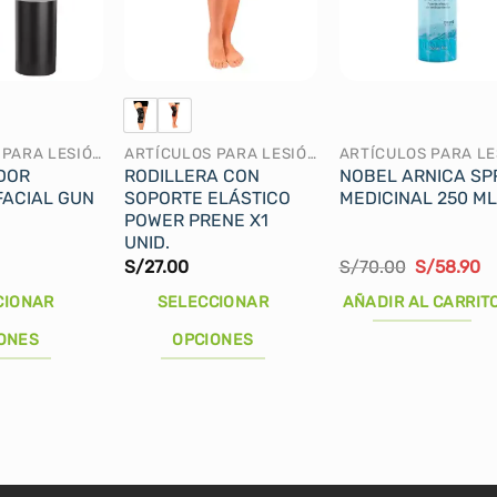
ARTÍCULOS PARA LESIÓN
ARTÍCULOS PARA LESIÓN
DOR
RODILLERA CON
NOBEL ARNICA SP
FACIAL GUN
SOPORTE ELÁSTICO
MEDICINAL 250 ML
POWER PRENE X1
UNID.
El
El
S/
27.00
S/
70.00
S/
58.90
precio
pr
original
ac
CIONAR
SELECCIONAR
AÑADIR AL CARRIT
era:
es
S/70.00.
S/
ONES
OPCIONES
Este
producto
tiene
múltiples
variantes.