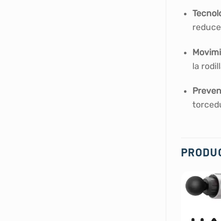
Tecnolo
reduce
Movimi
la rodi
Preven
torced
PRODU