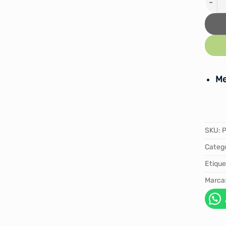
Me
SKU:
P
Catego
Etique
Marca