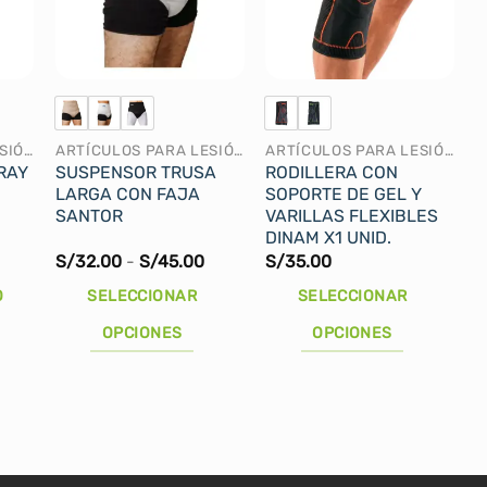
ARTÍCULOS PARA LESIÓN
ARTÍCULOS PARA LESIÓN
ARTÍCULOS PARA LESIÓN
RAY
SUSPENSOR TRUSA
RODILLERA CON
LARGA CON FAJA
SOPORTE DE GEL Y
SANTOR
VARILLAS FLEXIBLES
DINAM X1 UNID.
Rango
S/
32.00
-
S/
45.00
S/
35.00
ecio
de
tual
precios:
O
SELECCIONAR
SELECCIONAR
:
desde
58.90.
S/32.00
OPCIONES
OPCIONES
hasta
S/45.00
Este
Este
producto
producto
tiene
tiene
múltiples
múltiples
variantes.
variantes.