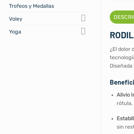
Trofeos y Medallas
DESCRI
Voley
Yoga
RODIL
¿El dolor 
tecnologí
Diseñada 
Benefici
Alivio 
rótula
Estabil
sin res