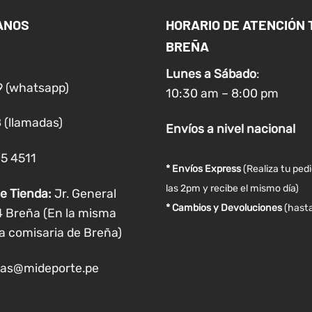
Las
ANOS
HORARIO DE ATENCIÓN 
opciones
BREÑA
se
pueden
Lunes a
Sábado
:
elegir
9 (whatsapp)
10:30 am – 8:00 pm
en
la
 (llamadas)
Envíos
a nivel
nacional
página
de
05 4511
producto
* Envíos Express
(Realiza tu ped
las 2pm y recibe el mismo día)
e Tienda:
Jr. General
* Cambios y Devoluciones
(hasta
4 Breña (En la misma
a comisaria de Breña)
as@mideporte.pe