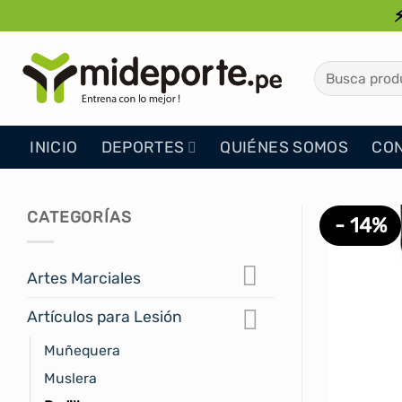
Saltar
al
contenido
Buscar
por:
INICIO
DEPORTES
QUIÉNES SOMOS
CO
CATEGORÍAS
- 14%
Artes Marciales
Artículos para Lesión
Muñequera
Muslera