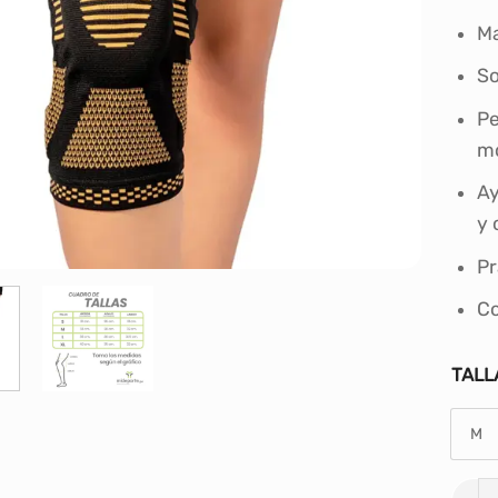
Ma
So
Pe
m
Ay
y 
Pr
Co
TALL
M
RODI