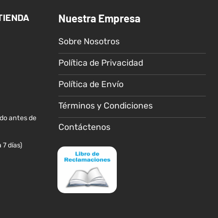
Las
Las
TIENDA
Nuestra Empresa
opciones
opciones
se
se
Sobre Nosotros
pueden
pueden
elegir
elegir
Política de Privacidad
en
en
la
la
Política de Envío
página
página
de
de
Términos y Condiciones
producto
producto
ido antes de
Contáctenos
 7 días)