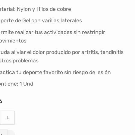
original
actual
era:
es:
terial: Nylon y Hilos de cobre
S/49.90.
S/43.00.
porte de Gel con varillas laterales
rmite realizar tus actividades sin restringir
ovimientos
uda aliviar el dolor producido por artritis, tendinitis
otros problemas
actica tu deporte favorito sin riesgo de lesión
ntiene: 1 Und
A
L
LLERA PARA LESIONES CON SOPORTE DE GEL POWER P