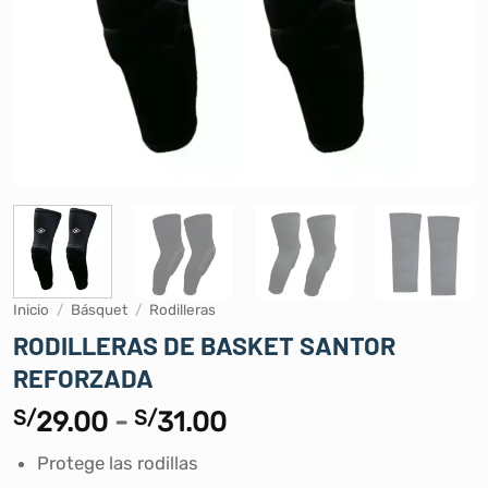
Inicio
/
Básquet
/
Rodilleras
RODILLERAS DE BASKET SANTOR
REFORZADA
Rango
S/
29.00
-
S/
31.00
de
Protege las rodillas
precios: