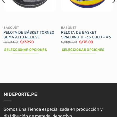
BÁSQUET
BÁSQUET
PELOTA DE BÁSKET TORNEO
PELOTA DE BASKET
GOMA ALTO RELIEVE
SPALDING TF-33 GOLD – #6
El
El
El
El
S/
50.00
S/
39.90
S/
120.00
S/
75.00
precio
precio
precio
precio
original
actual
original
actual
SELECCIONAR OPCIONES
SELECCIONAR OPCIONES
era:
es:
era:
es:
S/50.00.
S/39.90.
S/120.00.
S/75.00.
Este
Este
producto
producto
tiene
tiene
múltiples
múltiples
variantes.
variantes.
Las
Las
opciones
opciones
MIDEPORTE.PE
se
se
pueden
pueden
elegir
elegir
Somos una Tienda especializada en producción y
en
en
distribución de material deportivo.