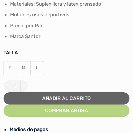
desde
Materiales: Suplex licra y latex prensado
S/29.00
Múltiples usos deportivos
hasta
S/31.00
Precio por Par
Marca Santor
TALLA
S
M
L
RODILLERAS DE BASKET SANTOR REFORZADA cantidad
AÑADIR AL CARRITO
COMPRAR AHORA
Medios de pagos