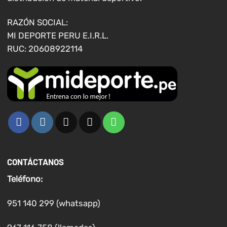
la
la
página
página
RAZÓN SOCIAL:
de
de
MI DEPORTE PERU E.I.R.L.
producto
producto
RUC: 20608922114
CONTÁCTANOS
Teléfono:
951 140 299 (whatsapp)