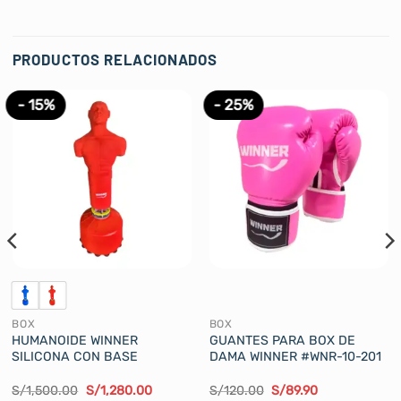
PRODUCTOS RELACIONADOS
- 15%
- 25%
BOX
BOX
HUMANOIDE WINNER
GUANTES PARA BOX DE
SILICONA CON BASE
DAMA WINNER #WNR-10-201
El
El
El
El
S/
1,500.00
S/
1,280.00
S/
120.00
S/
89.90