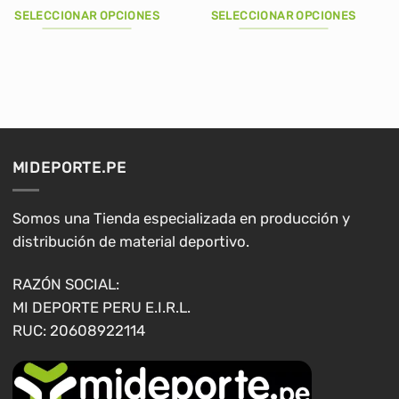
precio
precio
precio
precio
original
actual
original
actual
SELECCIONAR OPCIONES
SELECCIONAR OPCIONES
era:
es:
era:
es:
S/1,500.00.
S/1,280.00.
S/120.00.
S/89.90.
Este
Este
producto
producto
tiene
tiene
múltiples
múltiples
variantes.
variantes.
Las
Las
opciones
opciones
MIDEPORTE.PE
se
se
pueden
pueden
elegir
elegir
Somos una Tienda especializada en producción y
en
en
distribución de material deportivo.
la
la
página
página
RAZÓN SOCIAL:
de
de
MI DEPORTE PERU E.I.R.L.
producto
producto
RUC: 20608922114