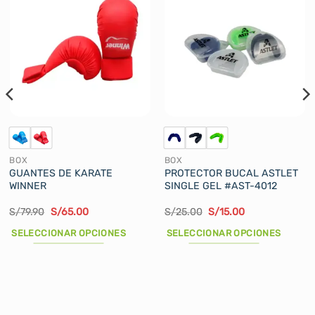
BOX
BOX
GUANTES DE KARATE
PROTECTOR BUCAL ASTLET
WINNER
SINGLE GEL #AST-4012
El
El
El
El
S/
79.90
S/
65.00
S/
25.00
S/
15.00
precio
precio
precio
precio
original
actual
original
actual
SELECCIONAR OPCIONES
SELECCIONAR OPCIONES
era:
es:
era:
es:
S/79.90.
S/65.00.
S/25.00.
S/15.00.
Este
Este
producto
producto
tiene
tiene
múltiples
múltiples
variantes.
variantes.