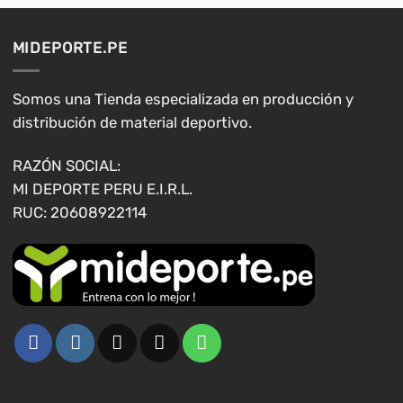
Las
Las
opciones
opciones
MIDEPORTE.PE
se
se
pueden
pueden
elegir
elegir
Somos una Tienda especializada en producción y
en
en
distribución de material deportivo.
la
la
página
página
RAZÓN SOCIAL:
de
de
MI DEPORTE PERU E.I.R.L.
producto
producto
RUC: 20608922114