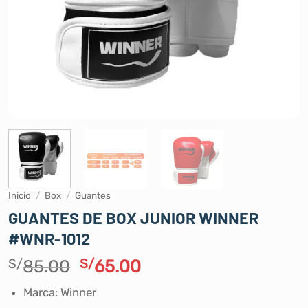
Inicio
/
Box
/
Guantes
GUANTES DE BOX JUNIOR WINNER
#WNR-1012
El
El
S/
85.00
S/
65.00
precio
precio
Marca: Winner
original
actual