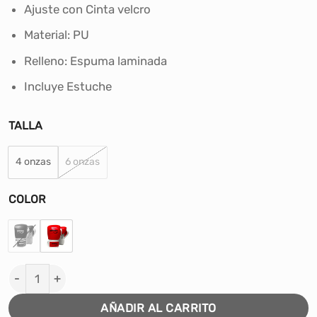
era:
es:
Ajuste con Cinta velcro
S/85.00.
S/65.00.
Material: PU
Relleno: Espuma laminada
Incluye Estuche
TALLA
4 onzas
6 onzas
COLOR
GUANTES DE BOX JUNIOR WINNER #WNR-1012 cantida
AÑADIR AL CARRITO