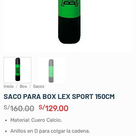
Inicio
/
Box
/
Sacos
SACO PARA BOX LEX SPORT 150CM
El
El
S/
160.00
S/
129.00
precio
precio
Material: Cuero Calcio.
original
actual
era:
es:
Anillos en D para colgar la cadena.