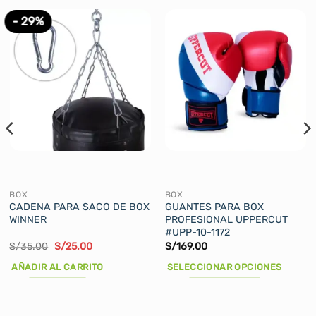
- 29%
BOX
BOX
CADENA PARA SACO DE BOX
GUANTES PARA BOX
WINNER
PROFESIONAL UPPERCUT
#UPP-10-1172
El
El
S/
35.00
S/
25.00
S/
169.00
precio
precio
original
actual
AÑADIR AL CARRITO
SELECCIONAR OPCIONES
era:
es:
S/35.00.
S/25.00.
Este
producto