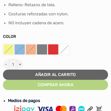
S/160.00.
S/129.00.
Relleno: Retazos de tela.
Costuras reforzadas con nylon.
NO incluyen cadena de acero.
COLOR
SACO PARA BOX LEX SPORT 150CM cantidad
AÑADIR AL CARRITO
COMPRAR AHORA
Medios de pagos