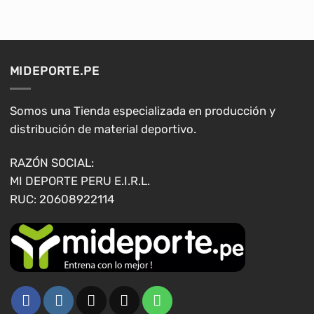
tiene
múltiples
variantes.
Las
opciones
MIDEPORTE.PE
se
pueden
elegir
Somos una Tienda especializada en producción y
en
distribución de material deportivo.
la
página
RAZÓN SOCIAL:
de
MI DEPORTE PERU E.I.R.L.
producto
RUC: 20608922114