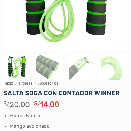
Inicio
/
Fitness
/
Accesorios
SALTA SOGA CON CONTADOR WINNER
El
El
S/
20.00
S/
14.00
precio
precio
Marca: Winner
original
actual
era:
es:
Mango acolchado