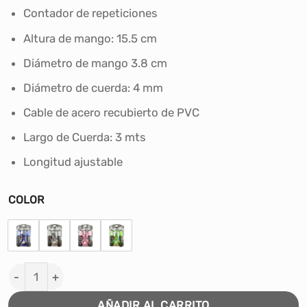
S/20.00.
S/14.00.
Contador de repeticiones
Altura de mango: 15.5 cm
Diámetro de mango 3.8 cm
Diámetro de cuerda: 4 mm
Cable de acero recubierto de PVC
Largo de Cuerda: 3 mts
Longitud ajustable
COLOR
SALTA SOGA CON CONTADOR WINNER cantidad
AÑADIR AL CARRITO