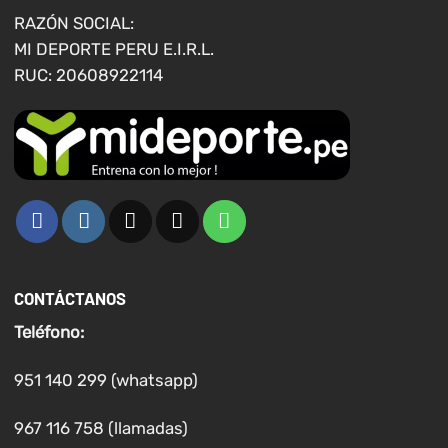
página
RAZÓN SOCIAL:
de
MI DEPORTE PERU E.I.R.L.
producto
RUC: 20608922114
CONTÁCTANOS
Teléfono:
951 140 299 (whatsapp)
967 116 758 (llamadas)