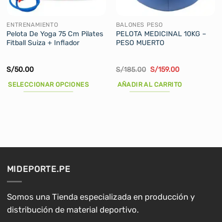
ENTRENAMIENTO
BALONES PESO
Pelota De Yoga 75 Cm Pilates
PELOTA MEDICINAL 10KG –
Fitball Suiza + Inflador
PESO MUERTO
El
El
S/
50.00
S/
185.00
S/
159.00
precio
precio
original
actual
SELECCIONAR OPCIONES
AÑADIR AL CARRITO
era:
es:
S/185.00.
S/159.00.
Este
producto
tiene
múltiples
variantes.
Las
opciones
MIDEPORTE.PE
se
pueden
elegir
Somos una Tienda especializada en producción y
en
distribución de material deportivo.
la