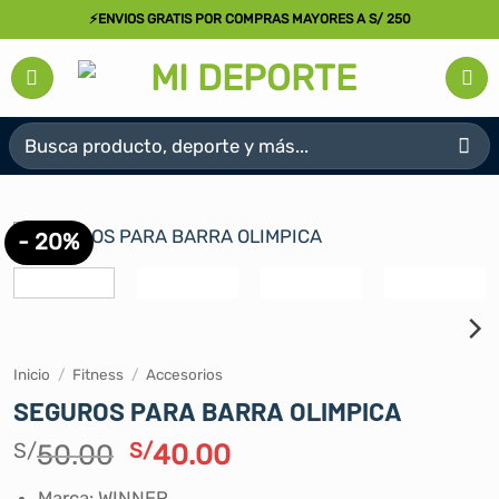
Saltar
⚡ENVIOS GRATIS POR COMPRAS MAYORES A S/ 250
al
contenido
Buscar
por:
- 20%
Inicio
/
Fitness
/
Accesorios
SEGUROS PARA BARRA OLIMPICA
El
El
S/
50.00
S/
40.00
precio
precio
Marca: WINNER.