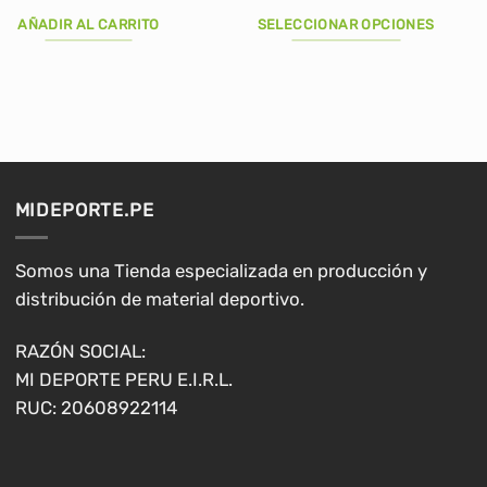
precio
precio
original
actual
AÑADIR AL CARRITO
SELECCIONAR OPCIONES
era:
es:
S/105.00.
S/76.00.
Este
producto
tiene
múltiples
variantes.
Las
opciones
MIDEPORTE.PE
se
pueden
elegir
Somos una Tienda especializada en producción y
en
distribución de material deportivo.
la
página
RAZÓN SOCIAL:
de
MI DEPORTE PERU E.I.R.L.
producto
RUC: 20608922114