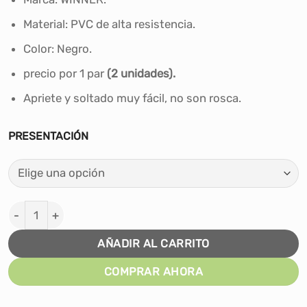
original
actual
era:
es:
Material: PVC de alta resistencia.
S/50.00.
S/40.00.
Color: Negro.
precio por 1 par
(2 unidades).
Apriete y soltado muy fácil, no son rosca.
PRESENTACIÓN
SEGUROS PARA BARRA OLIMPICA cantidad
AÑADIR AL CARRITO
COMPRAR AHORA