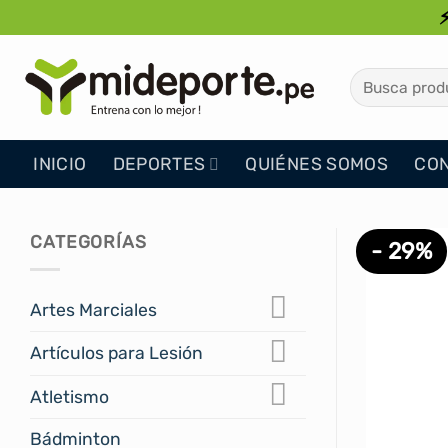
Saltar
al
contenido
Buscar
por:
INICIO
DEPORTES
QUIÉNES SOMOS
CO
CATEGORÍAS
- 29%
Artes Marciales
Artículos para Lesión
Atletismo
Bádminton