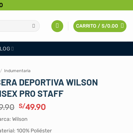
0
CARRITO /
S/
0.00
LOG
/
Indumentaria
SERA DEPORTIVA WILSON
ISEX PRO STAFF
El
El
9.90
S/
49.90
precio
precio
rca: Wilson
original
actual
era:
es:
terial: 100% Poliéster