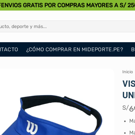
⚡ENVIOS GRATIS POR COMPRAS MAYORES A S/ 25
NTACTO
¿CÓMO COMPRAR EN MIDEPORTE.PE?
B
Inicio
VI
UN
S/
6
Ma
Ma