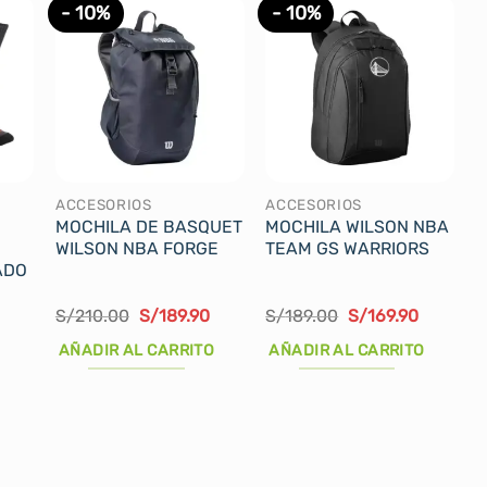
- 10%
- 10%
ACCESORIOS
ACCESORIOS
MOCHILA DE BASQUET
MOCHILA WILSON NBA
WILSON NBA FORGE
TEAM GS WARRIORS
ADO
l
El
El
El
El
S/
210.00
S/
189.90
S/
189.00
S/
169.90
recio
precio
precio
precio
precio
ctual
original
actual
original
actual
AÑADIR AL CARRITO
AÑADIR AL CARRITO
s:
era:
es:
era:
es:
/38.00.
S/210.00.
S/189.90.
S/189.00.
S/169.90