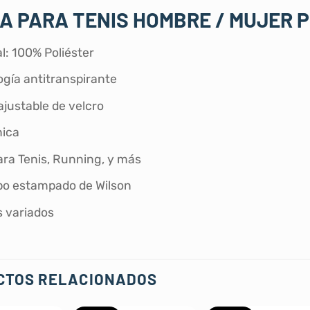
A PARA TENIS HOMBRE / MUJER 
l: 100% Poliéster
ogía antitranspirante
ajustable de velcro
nica
ara Tenis, Running, y más
po estampado de Wilson
s variados
CTOS RELACIONADOS