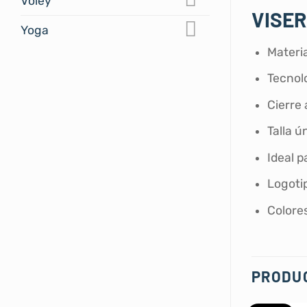
Voley
VISER
Yoga
Materia
Tecnol
Cierre 
Talla ú
Ideal p
Logoti
Colore
PRODU