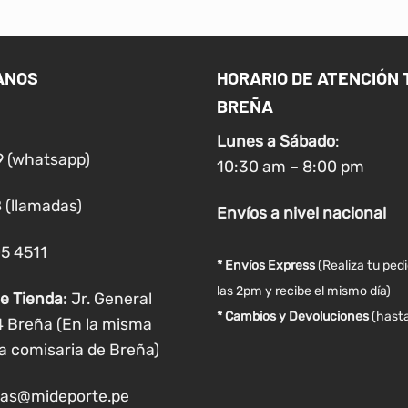
múltiples
variantes.
Las
ANOS
HORARIO DE ATENCIÓN 
opciones
BREÑA
se
pueden
Lunes a
Sábado
:
elegir
9 (whatsapp)
10:30 am – 8:00 pm
en
la
 (llamadas)
Envíos
a nivel
nacional
página
de
05 4511
producto
* Envíos Express
(Realiza tu ped
las 2pm y recibe el mismo día)
e Tienda:
Jr. General
* Cambios y Devoluciones
(hasta
4 Breña (En la misma
a comisaria de Breña)
as@mideporte.pe