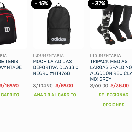
- 15%
- 37%
RIA
INDUMENTARIA
INDUMENTARIA
E TENIS
MOCHILA ADIDAS
TRIPACK MEDIAS
DVANTAGE
DEPORTIVA CLASSIC
LARGAS SPALDING
NEGRO #HT4768
ALGODÓN RECICL
MIX GREY
El
El
El
El
El
E
S/
189.90
S/
104.90
S/
89.00
S/
60.00
S/
38.00
precio
precio
precio
precio
precio
p
original
actual
original
actual
original
a
 CARRITO
AÑADIR AL CARRITO
SELECCIONAR
era:
es:
era:
es:
era:
e
S/223.00.
S/189.90.
S/104.90.
S/89.00.
S/60.00.
S
OPCIONES
Este
producto
tiene