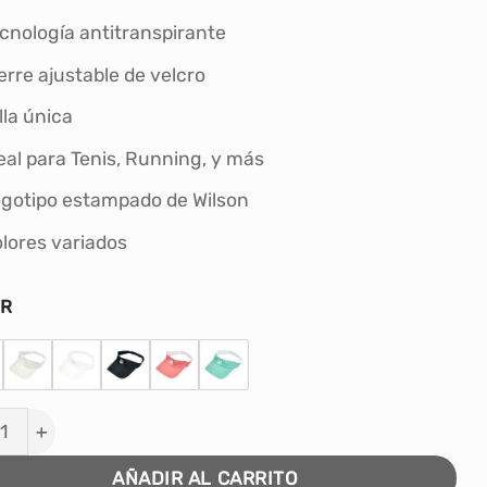
S/69.90.
S/49.90.
cnología antitranspirante
erre ajustable de velcro
lla única
eal para Tenis, Running, y más
gotipo estampado de Wilson
lores variados
OR
RA DEPORTIVA WILSON UNISEX PRO STAFF cantidad
AÑADIR AL CARRITO