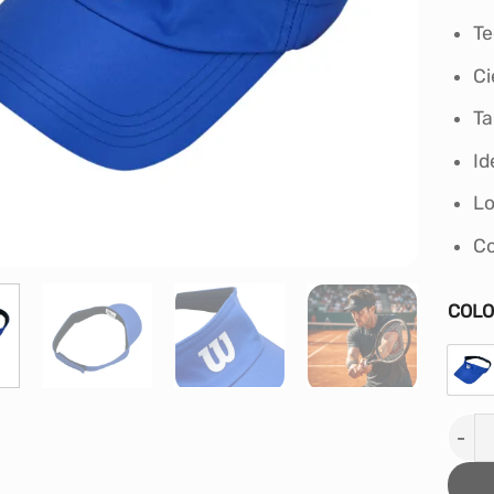
Te
Ci
Ta
Id
Lo
Co
COL
VISE