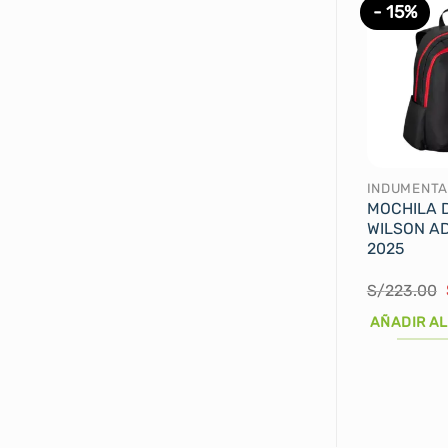
- 15%
INDUMENTA
MOCHILA D
WILSON A
2025
S/
223.00
AÑADIR AL