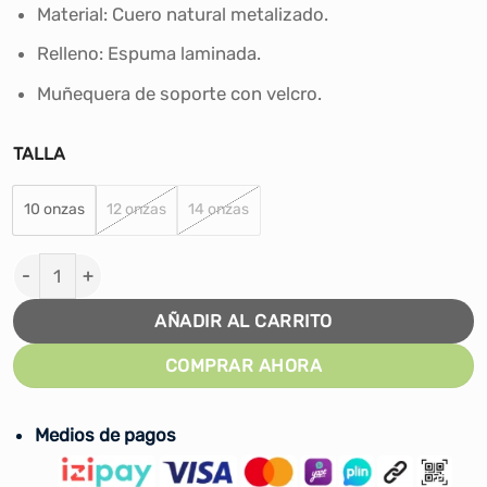
era:
es:
Material: Cuero natural metalizado.
S/242.00.
S/169.90.
Relleno: Espuma laminada.
Muñequera de soporte con velcro.
TALLA
10 onzas
12 onzas
14 onzas
GUANTES PARA BOX PROFESIONAL UPPERCUT MAGNETI
AÑADIR AL CARRITO
COMPRAR AHORA
Medios de pagos