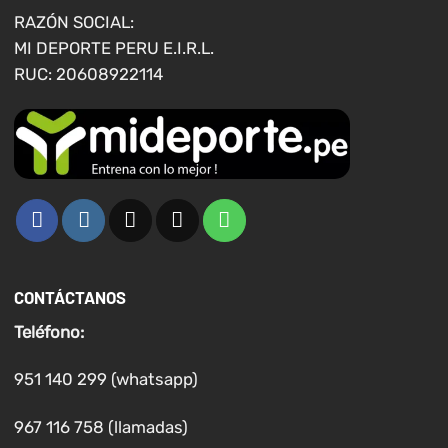
página
RAZÓN SOCIAL:
de
MI DEPORTE PERU E.I.R.L.
producto
RUC: 20608922114
CONTÁCTANOS
Teléfono:
951 140 299 (whatsapp)
967 116 758 (llamadas)