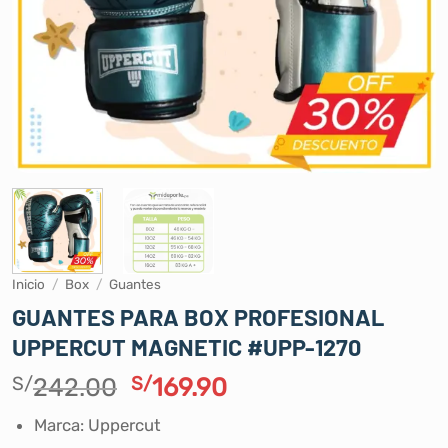
Inicio
/
Box
/
Guantes
GUANTES PARA BOX PROFESIONAL
UPPERCUT MAGNETIC #UPP-1270
El
El
S/
242.00
S/
169.90
precio
precio
Marca: Uppercut
original
actual