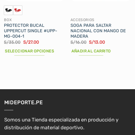
BOX
ACCESORIOS
PROTECTOR BUCAL
SOGA PARA SALTAR
UPPERCUT SINGLE #UPP-
NACIONAL CON MANGO DE
MG-004-1
MADERA
El
El
El
El
S/
35.00
S/
27.00
S/
16.00
S/
13.00
precio
precio
precio
precio
original
actual
original
actual
SELECCIONAR OPCIONES
AÑADIR AL CARRITO
era:
es:
era:
es:
S/35.00.
S/27.00.
S/16.00.
S/13.00.
Este
producto
tiene
múltiples
variantes.
Las
opciones
MIDEPORTE.PE
se
pueden
elegir
Somos una Tienda especializada en producción y
en
distribución de material deportivo.
la