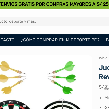
⚡ENVIOS GRATIS POR COMPRAS MAYORES A S/ 25
NTACTO
¿CÓMO COMPRAR EN MIDEPORTE.PE?
B
Inicio
Jue
Rev
S/
3
M
6 