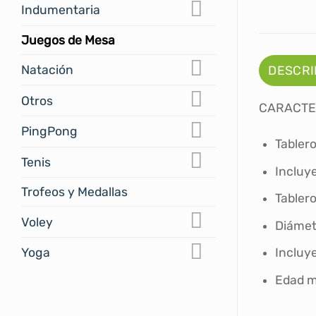
Indumentaria
Juegos de Mesa
Natación
DESCRI
Otros
CARACTE
PingPong
Tablero
Tenis
Incluy
Trofeos y Medallas
Tabler
Voley
Diámet
Yoga
Incluye
Edad m