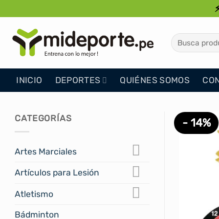
Saltar
al
contenido
Buscar
por:
INICIO
DEPORTES
QUIÉNES SOMOS
CO
CATEGORÍAS
- 14%
Artes Marciales
Artículos para Lesión
Atletismo
Bádminton