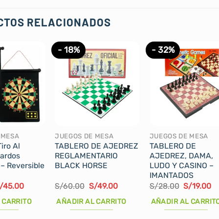
CTOS RELACIONADOS
- 18%
- 32%
 MESA
JUEGOS DE MESA
JUEGOS DE MESA
iro Al
TABLERO DE AJEDREZ
TABLERO DE
Dardos
REGLAMENTARIO
AJEDREZ, DAMA,
– Reversible
BLACK HORSE
LUDO Y CASINO –
IMANTADOS
l
El
El
El
El
El
/
45.00
S/
60.00
S/
49.00
S/
28.00
S/
19.00
recio
precio
precio
precio
precio
pr
riginal
actual
original
actual
original
ac
 CARRITO
AÑADIR AL CARRITO
AÑADIR AL CARRIT
ra:
es:
era:
es:
era:
es
/60.00.
S/45.00.
S/60.00.
S/49.00.
S/28.00.
S/