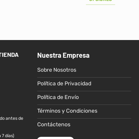
hasta
S/55.00
Este
producto
tiene
múltiples
variantes.
Las
TIENDA
Nuestra Empresa
opciones
se
Sobre Nosotros
pueden
elegir
Política de Privacidad
en
la
Política de Envío
página
de
Términos y Condiciones
producto
ido antes de
Contáctenos
 7 días)