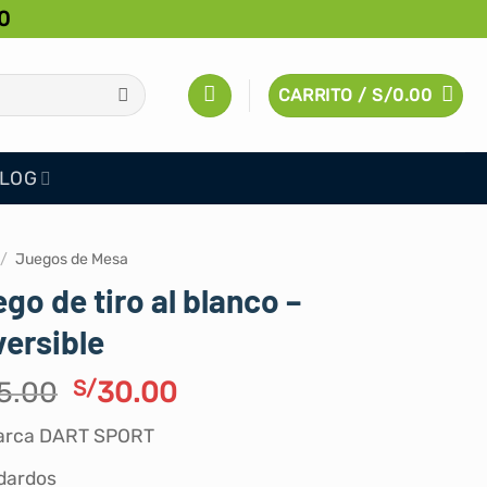
0
CARRITO /
S/
0.00
LOG
/
Juegos de Mesa
go de tiro al blanco –
ersible
El
El
5.00
S/
30.00
precio
precio
arca DART SPORT
original
actual
era:
es:
dardos