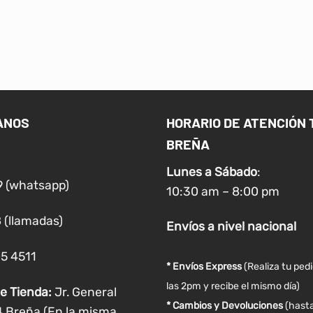
ANOS
HORARIO DE ATENCIÓN 
BREÑA
Lunes a
Sábado
:
9 (whatsapp)
10:30 am – 8:00 pm
 (llamadas)
Envíos
a nivel
nacional
05 4511
* Envíos Express
(Realiza tu ped
las 2pm y recibe el mismo día)
e Tienda:
Jr. General
* Cambios y Devoluciones
(hasta
4 Breña (En la misma