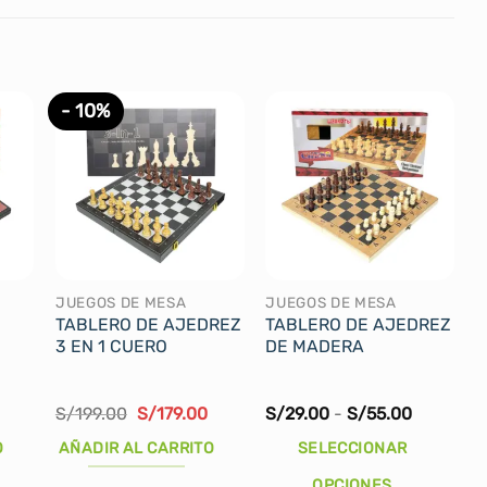
- 10%
JUEGOS DE MESA
JUEGOS DE MESA
TABLERO DE AJEDREZ
TABLERO DE AJEDREZ
3 EN 1 CUERO
DE MADERA
El
El
Rango
S/
199.00
S/
179.00
S/
29.00
-
S/
55.00
ecio
precio
precio
de
tual
original
actual
precios:
O
AÑADIR AL CARRITO
SELECCIONAR
:
era:
es:
desde
19.00.
S/199.00.
S/179.00.
S/29.00
OPCIONES