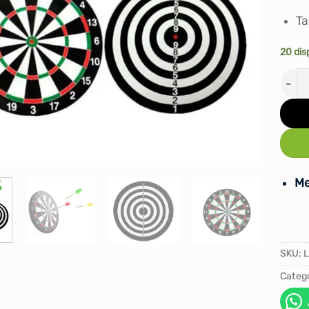
Ta
20 dis
Juego
Me
SKU:
L
Catego