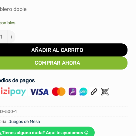
S/35.00.
S/30.00.
blero doble
ponibles
 de tiro al blanco - Reversible cantidad
AÑADIR AL CARRITO
COMPRAR AHORA
dios de pagos
D-500-1
ría:
Juegos de Mesa
¿Tienes alguna duda? Aquí te ayudamos 😉