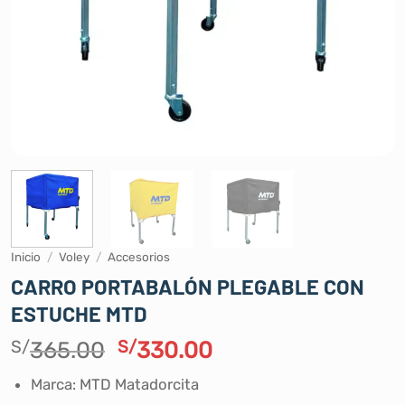
Inicio
/
Voley
/
Accesorios
CARRO PORTABALÓN PLEGABLE CON
ESTUCHE MTD
El
El
S/
365.00
S/
330.00
precio
precio
Marca: MTD Matadorcita
original
actual