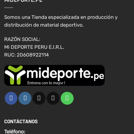
se
pueden
elegir
Somos una Tienda especializada en producción y
en
distribución de material deportivo.
la
página
RAZÓN SOCIAL:
de
MI DEPORTE PERU E.I.R.L.
producto
RUC: 20608922114
CONTÁCTANOS
Teléfono: