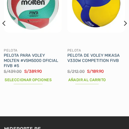
PELOTA
PELOTA
PELOTA PARA VOLEY
PELOTA DE VOLEY MIKASA
MOLTEN #V5M5000 OFICIAL
V330W COMPETITION FIVB
FIVB #5
El
El
El
El
S/
439.00
S/
389.90
S/
212.00
S/
189.90
precio
precio
precio
precio
original
actual
original
actual
SELECCIONAR OPCIONES
AÑADIR AL CARRITO
era:
es:
era:
es:
S/439.00.
S/389.90.
S/212.00.
S/189.90.
Este
producto
tiene
múltiples
variantes.
Las
opciones
MIDEPORTE.PE