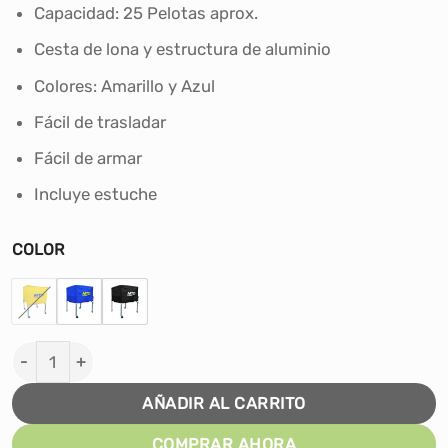
era:
es:
Capacidad: 25 Pelotas aprox.
S/365.00.
S/330.00.
Cesta de lona y estructura de aluminio
Colores: Amarillo y Azul
Fácil de trasladar
Fácil de armar
Incluye estuche
COLOR
CARRO PORTABALÓN PLEGABLE CON ESTUCHE MTD can
AÑADIR AL CARRITO
COMPRAR AHORA