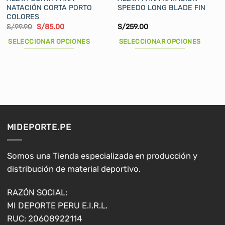
NATACIÓN CORTA PORTO
SPEEDO LONG BLADE FIN
COLORES
El
El
S/
99.90
S/
85.00
S/
259.00
precio
precio
original
actual
SELECCIONAR OPCIONES
SELECCIONAR OPCIONES
era:
es:
S/99.90.
S/85.00.
Este
Este
producto
producto
tiene
tiene
múltiples
múltiples
variantes.
variantes.
Las
Las
opciones
opciones
MIDEPORTE.PE
se
se
pueden
pueden
elegir
elegir
Somos una Tienda especializada en producción y
en
en
distribución de material deportivo.
la
la
página
página
RAZÓN SOCIAL:
de
de
MI DEPORTE PERU E.I.R.L.
producto
producto
RUC: 20608922114