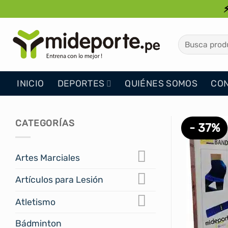
Saltar
al
contenido
Buscar
por:
INICIO
DEPORTES
QUIÉNES SOMOS
CO
CATEGORÍAS
- 37%
Artes Marciales
Artículos para Lesión
Atletismo
Bádminton