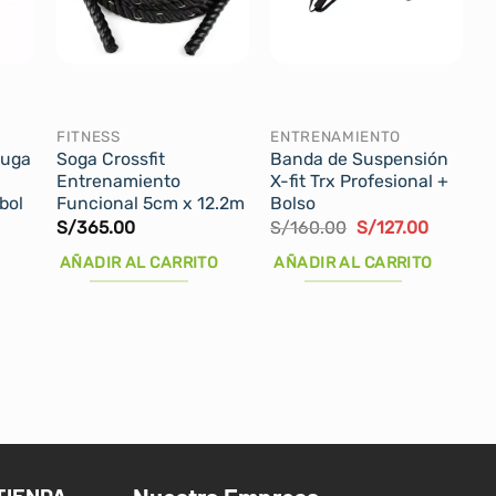
FITNESS
ENTRENAMIENTO
tuga
Soga Crossfit
Banda de Suspensión
Entrenamiento
X-fit Trx Profesional +
bol
Funcional 5cm x 12.2m
Bolso
El
El
S/
365.00
S/
160.00
S/
127.00
recio
precio
precio
ctual
original
actual
AÑADIR AL CARRITO
AÑADIR AL CARRITO
:
era:
es:
/13.00.
S/160.00.
S/127.00
TIENDA