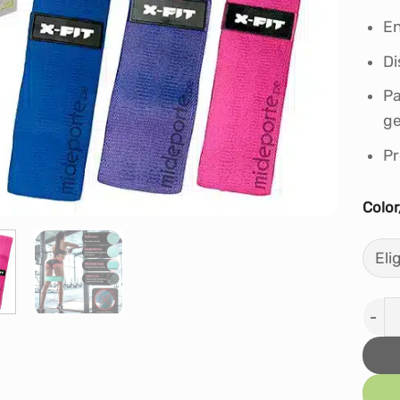
En
Di
Pa
ge
Pr
Colo
Banda