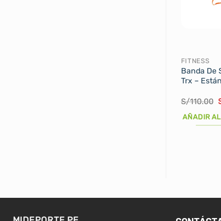
FITNESS
Banda De 
Trx – Está
E
S/
110.00
o
AÑADIR AL
e
CONTÁCT
MIDEPORTE.PE