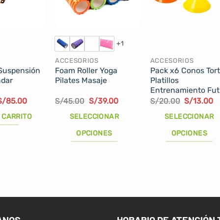
+1
ACCESORIOS
ACCESORIOS
Suspensión
Foam Roller Yoga
Pack x6 Conos Tor
ndar
Pilates Masaje
Platillos
Entrenamiento Fut
l
El
El
El
El
El
S/
85.00
S/
45.00
S/
39.00
S/
20.00
S/
13.00
precio
precio
precio
precio
precio
p
riginal
actual
original
actual
original
a
 CARRITO
SELECCIONAR
SELECCIONAR
ra:
es:
era:
es:
era:
es
S/110.00.
S/85.00.
S/45.00.
S/39.00.
S/20.00.
S
OPCIONES
OPCIONES
Este
Este
producto
producto
tiene
tiene
múltiples
múltiples
variantes.
variantes.
Las
Las
ANOS
HORARIO DE ATENCIÓN 