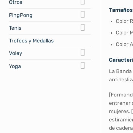
Otros
Tamaños 
PingPong
Color 
Tenis
Color 
Trofeos y Medallas
Color 
Voley
Caracterí
Yoga
La Banda 
antidesliz
[Formando 
entrenar 
mujeres.
[
estiramie
de cadera