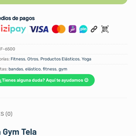
dios de pagos
XF-6500
rías:
Fitness
,
Otros
,
Productos Elásticos
,
Yoga
tas:
bandas
,
elástico
,
fitness
,
gym
¿Tienes alguna duda? Aquí te ayudamos 😉
S (0)
a Gym Tela