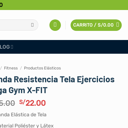
0
CARRITO /
S/
0.00
LOG
/
Fitness
/
Productos Elásticos
da Resistencia Tela Ejercicios
ga Gym X-FIT
El
El
5.00
S/
22.00
precio
precio
nda Elástica de Tela
original
actual
era:
es:
terial Poliéster y Látex