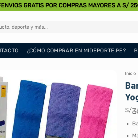
⚡ENVIOS GRATIS POR COMPRAS MAYORES A S/ 25
NTACTO
¿CÓMO COMPRAR EN MIDEPORTE.PE?
B
Inicio
Ban
Yo
S/
3
Ba
Ma