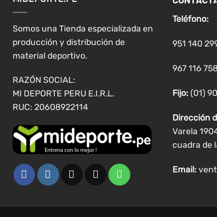
Teléfono:
Somos una Tienda especializada en
producción y distribución de
951 140 29
material deportivo.
967 116 758
RAZÓN SOCIAL:
Fijo:
(01) 9
MI DEPORTE PERU E.I.R.L.
RUC: 20608922114
Dirección d
Varela 190
cuadra de l
Email:
vent