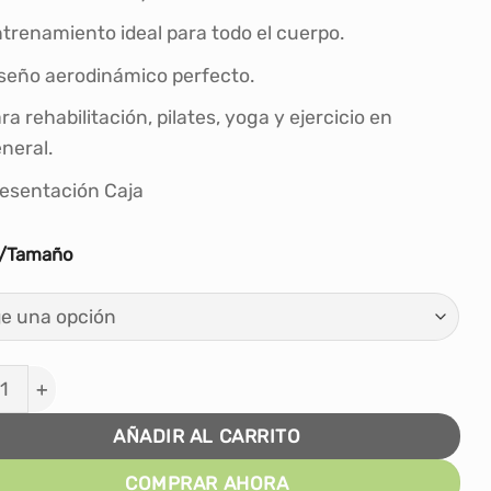
S/35.00.
S/22.00.
trenamiento ideal para todo el cuerpo.
seño aerodinámico perfecto.
ra rehabilitación, pilates, yoga y ejercicio en
neral.
esentación Caja
r/Tamaño
 Resistencia Tela Ejercicios Yoga Gym X-FIT cantidad
AÑADIR AL CARRITO
COMPRAR AHORA