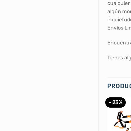
cualquier 
algún mom
inquietud
Envíos Li
Encuentra
Tienes al
PRODU
- 23%