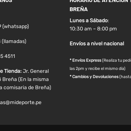
opciones
opciones
BREÑA
se
se
pueden
pueden
Lunes a
Sábado
:
elegir
elegir
9 (whatsapp)
10:30 am – 8:00 pm
en
en
la
la
 (llamadas)
Envíos
a nivel
nacional
página
página
de
de
05 4511
producto
producto
* Envíos Express
(Realiza tu ped
las 2pm y recibe el mismo día)
e Tienda:
Jr. General
* Cambios y Devoluciones
(hasta
4 Breña (En la misma
a comisaria de Breña)
as@mideporte.pe