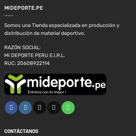
opciones
MIDEPORTE.PE
se
pueden
elegir
Somos una Tienda especializada en producción y
en
distribución de material deportivo.
la
página
RAZÓN SOCIAL:
de
MI DEPORTE PERU E.I.R.L.
producto
RUC: 20608922114
CONTÁCTANOS