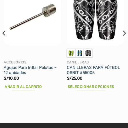
ACCESORIOS
CANILLERAS
Agujas Para Inflar Pelotas –
CANILLERAS PARA FÚTBOL
12 unidades
ORBIT #55005
S/
10.00
S/
25.00
AÑADIR AL CARRITO
SELECCIONAR OPCIONES
Este
producto
tiene
múltiples
variantes.
Las