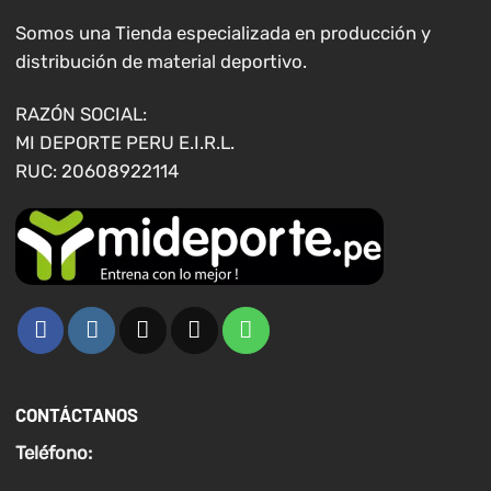
pueden
pueden
elegir
elegir
Somos una Tienda especializada en producción y
en
en
distribución de material deportivo.
la
la
página
página
RAZÓN SOCIAL:
de
de
MI DEPORTE PERU E.I.R.L.
producto
producto
RUC: 20608922114
CONTÁCTANOS
Teléfono: