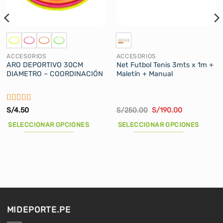
ACCESORIOS
ACCESORIOS
ARO DEPORTIVO 30CM
Net Futbol Tenis 3mts x 1m +
DIAMETRO – COORDINACIÓN
Maletín + Manual
Valorado
El
El
S/
4.50
S/
250.00
S/
190.00
precio
precio
con
5
de 5
original
actual
SELECCIONAR OPCIONES
SELECCIONAR OPCIONES
era:
es:
S/250.00.
S/190.00.
Este
Este
producto
producto
tiene
tiene
múltiples
múltiples
variantes.
variantes.
Las
Las
opciones
opciones
MIDEPORTE.PE
se
se