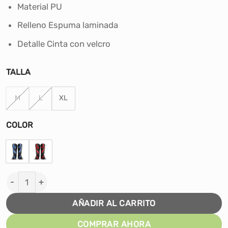
era:
es:
Material PU
S/210.00.
S/179.00.
Relleno Espuma laminada
Detalle Cinta con velcro
TALLA
M
L
XL
COLOR
CANILLERAS PARA ARTES MARCIALES UPPERCUT MATE 
AÑADIR AL CARRITO
COMPRAR AHORA