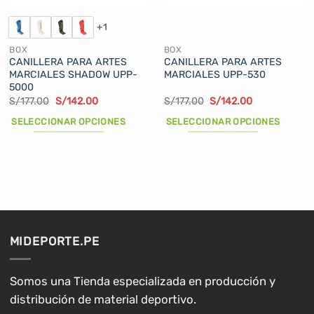
+1
BOX
BOX
CANILLERA PARA ARTES
CANILLERA PARA ARTES
MARCIALES SHADOW UPP-
MARCIALES UPP-530
5000
El
El
El
El
S/
177.00
S/
142.00
S/
177.00
S/
142.00
precio
precio
precio
precio
original
actual
original
actual
SELECCIONAR OPCIONES
SELECCIONAR OPCIONES
era:
es:
era:
es:
S/177.00.
S/142.00.
S/177.00.
S/142.00.
Este
Este
producto
producto
tiene
tiene
múltiples
múltiples
variantes.
variantes.
Las
Las
opciones
opciones
MIDEPORTE.PE
se
se
pueden
pueden
elegir
elegir
Somos una Tienda especializada en producción y
en
en
distribución de material deportivo.
la
la