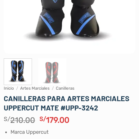
Inicio
/
Artes Marciales
/
Canilleras
CANILLERAS PARA ARTES MARCIALES
UPPERCUT MATE #UPP-3242
El
El
S/
210.00
S/
179.00
precio
precio
Marca Uppercut
original
actual