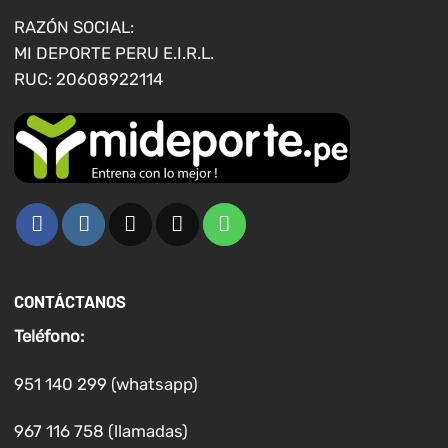
página
página
RAZÓN SOCIAL:
de
de
MI DEPORTE PERU E.I.R.L.
producto
producto
RUC: 20608922114
CONTÁCTANOS
Teléfono:
951 140 299 (whatsapp)
967 116 758 (llamadas)