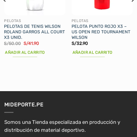
PELOTAS
PELOTAS
PELOTAS DE TENIS WILSON
PELOTA PUNTO ROJO X3 –
ROLAND GARROS ALL COURT
US OPEN RED TOURNAMENT
X3 UNID.
WILSON
El
El
S/
50.00
S/
41.90
S/
32.90
precio
precio
original
actual
AÑADIR AL CARRITO
AÑADIR AL CARRITO
era:
es:
S/50.00.
S/41.90.
MIDEPORTE.PE
Somos una Tienda especializada en producción y
distribución de material deportivo.