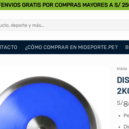
⚡ENVIOS GRATIS POR COMPRAS MAYORES A S/ 25
NTACTO
¿CÓMO COMPRAR EN MIDEPORTE.PE?
B
Inicio
DI
2K
S/
8
Pe
Di