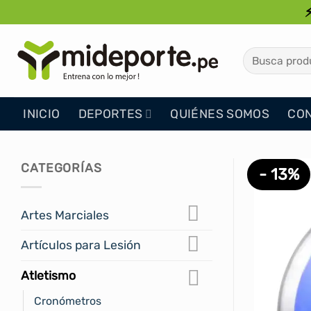
Saltar
al
contenido
Buscar
por:
INICIO
DEPORTES
QUIÉNES SOMOS
CO
CATEGORÍAS
- 13%
Artes Marciales
Artículos para Lesión
Atletismo
Cronómetros