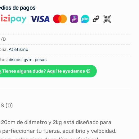
dios de pagos
N/D
ría:
Atletismo
tas:
discos
,
gym
,
pesas
¿Tienes alguna duda? Aquí te ayudamos 😉
S (0)
e 20cm de diámetro y 2kg está diseñado para
perfeccionar tu fuerza, equilibrio y velocidad.