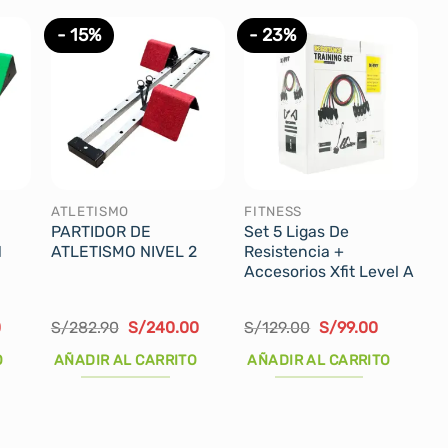
- 15%
- 23%
ATLETISMO
FITNESS
PARTIDOR DE
Set 5 Ligas De
1
ATLETISMO NIVEL 2
Resistencia +
Accesorios Xfit Level A
El
El
El
El
El
0
S/
282.90
S/
240.00
S/
129.00
S/
99.00
precio
precio
precio
precio
precio
actual
original
actual
original
actual
O
AÑADIR AL CARRITO
AÑADIR AL CARRITO
es:
era:
es:
era:
es:
.
S/192.00.
S/282.90.
S/240.00.
S/129.00.
S/99.00.