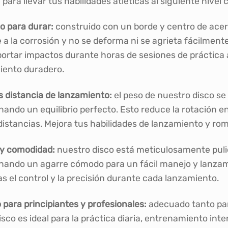
para llevar tus habilidades atléticas al siguiente nivel
o para durar:
construido con un borde y centro de acero
 a la corrosión y no se deforma ni se agrieta fácilment
ortar impactos durante horas de sesiones de práctica 
ento duradero.
 distancia de lanzamiento:
el peso de nuestro disco se
ando un equilibrio perfecto. Esto reduce la rotación en
istancias. Mejora tus habilidades de lanzamiento y ro
 y comodidad:
nuestro disco está meticulosamente pulido
nando un agarre cómodo para un fácil manejo y lanzami
 el control y la precisión durante cada lanzamiento.
para principiantes y profesionales:
adecuado tanto par
isco es ideal para la práctica diaria, entrenamiento in