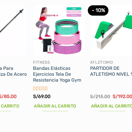
- 10%
FITNESS
ATLETISMO
a Para
Bandas Elásticas
PARTIDOR DE
iza De Acero
Ejercicios Tela De
ATLETISMO NIVEL 
Resistencia Yoga Gym
Valorado
El
El
El
S/
85.00
S/
69.00
S/
213.00
S/
192.0
precio
precio
con
5
de 5
precio
original
actual
original
 CARRITO
AÑADIR AL CARRITO
AÑADIR AL CARRIT
era:
es:
era:
S/125.00.
S/85.00.
S/213.00