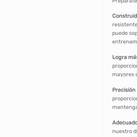
Prepárate 
Construid
resistente
puede sop
entrenami
Logra más
proporcion
mayores d
Precisión
proporcio
mantengas
Adecuado 
nuestro d