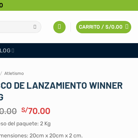
0
CARRITO /
S/
0.00
LOG
/
Atletismo
SCO DE LANZAMIENTO WINNER
G
El
El
0.00
S/
70.00
precio
precio
so del paquete: ‎2 Kg
original
actual
era:
es:
mensiones: 20cm x 20cm x 2 cm.