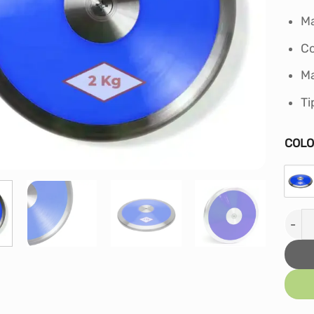
Ma
Co
Ma
Ti
COL
DISC