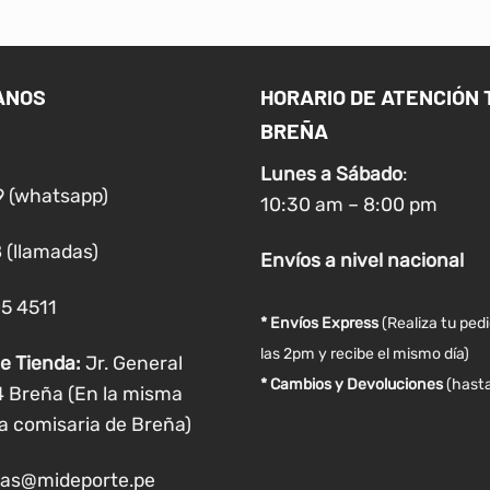
ANOS
HORARIO DE ATENCIÓN 
BREÑA
Lunes a
Sábado
:
9 (whatsapp)
10:30 am – 8:00 pm
 (llamadas)
Envíos
a nivel
nacional
05 4511
* Envíos Express
(Realiza tu ped
las 2pm y recibe el mismo día)
e Tienda:
Jr. General
* Cambios y Devoluciones
(hasta
4 Breña (En la misma
a comisaria de Breña)
as@mideporte.pe