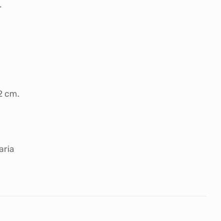
.
2 cm.
aria