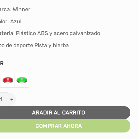
S/80.00.
S/70.00.
rca‎: Winner
lor: ‎Azul
terial ‎Plástico ABS y acero galvanizado
po de deporte ‎Pista y hierba
OR
O DE LANZAMIENTO WINNER 2KG cantidad
AÑADIR AL CARRITO
COMPRAR AHORA