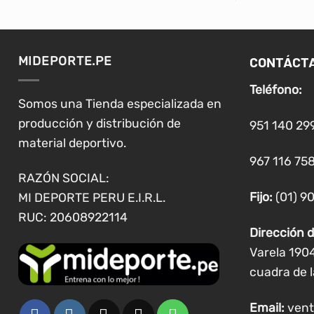
CONTÁCT
MIDEPORTE.PE
Teléfono:
Somos una Tienda especializada en
producción y distribución de
951 140 29
material deportivo.
967 116 758
RAZÓN SOCIAL:
Fijo:
(01) 9
MI DEPORTE PERU E.I.R.L.
RUC: 20608922114
Dirección d
Varela 190
cuadra de l
Email:
vent